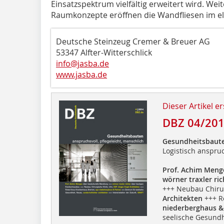
Einsatzspektrum vielfältig erweitert wird. Wei
Raumkonzepte eröffnen die Wandfliesen im el
Deutsche Steinzeug Cremer & Breuer AG
53347 Alfter-Witterschlick
info@jasba.de
www.jasba.de
Dieser Artikel er
DBZ 04/20
Gesundheitsbaut
Logistisch anspruc
Prof. Achim Men
wörner traxler ric
+++ Neubau Chirur
Architekten
+++ R
niederberghaus 
seelische Gesundh