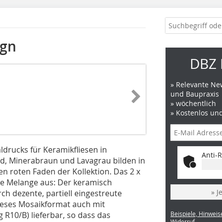
ign
DBZ 
» Relevante New
und Baupraxis
» wöchentlich
» Kostenlos un
aldrucks für Keramikfliesen in
Anti-R
d, Minerabraun und Lavagrau bilden in
en roten Faden der Kollektion. Das 2 x
te Melange aus: Der keramisch
» J
ch dezente, partiell eingestreute
dieses Mosaikformat auch mit
g R10/B) lieferbar, so dass das
Beispiele, Hinweis
Widerruf