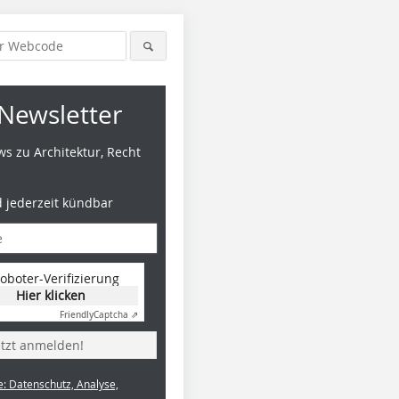
Newsletter
s zu Architektur, Recht
d jederzeit kündbar
oboter-Verifizierung
Hier klicken
Friendly
Captcha ⇗
etzt anmelden!
e: Datenschutz, Analyse,