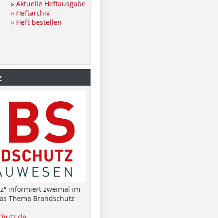
» Aktuelle Heftausgabe
» Heftarchiv
» Heft bestellen
z
z“ informiert zweimal im
das Thema Brandschutz
hutz.de