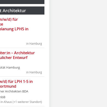
t Architektur
(m/w/d) für
ke
lanung LPH5 in
in Hamburg
ter:in – Architektur
ulicher Entwurf
sität Hamburg
in Hamburg
w/d) für LPH 1-5 in
Dortmund
tner Architekten BDA
tmbB
in Ahaus (+1 weiterer Standort)