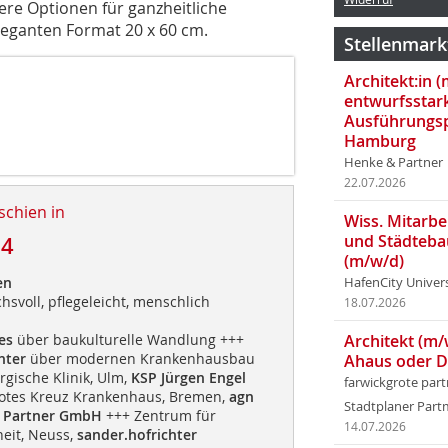
tere Optionen für ganzheitliche
eganten Format 20 x 60 cm.
Stellenmark
Architekt:in 
entwurfsstar
Ausführungsp
Hamburg
Henke & Partner
22.07.2026
schien in
Wiss. Mitarbei
und Städteba
14
(m/w/d)
en
HafenCity Univer
hsvoll, pflegeleicht, menschlich
18.07.2026
ges
über baukulturelle Wandlung +++
Architekt (m/
hter
über modernen Krankenhausbau
Ahaus oder 
gische Klinik, Ulm,
KSP Jürgen Engel
farwickgrote par
otes Kreuz Krankenhaus, Bremen,
agn
Stadtplaner Par
& Partner GmbH
+++ Zentrum für
14.07.2026
eit, Neuss,
sander.hofrichter