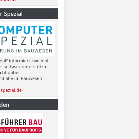
 Spezial
ial“ informiert zweimal
as softwareunterstützte
cht dabei
nd alle im Bauwesen
spezial.de
nden