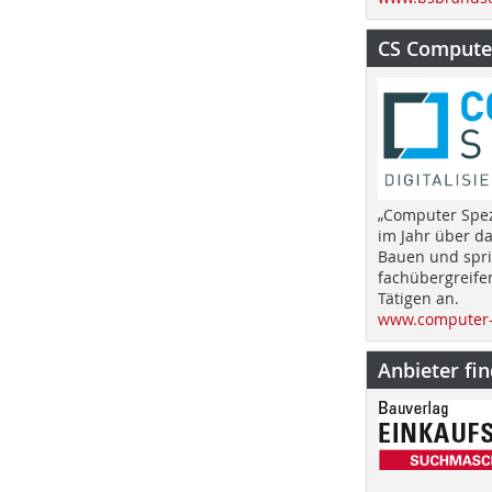
CS Computer
„Computer Spez
im Jahr über d
Bauen und spri
fachübergreife
Tätigen an.
www.computer-
Anbieter fi