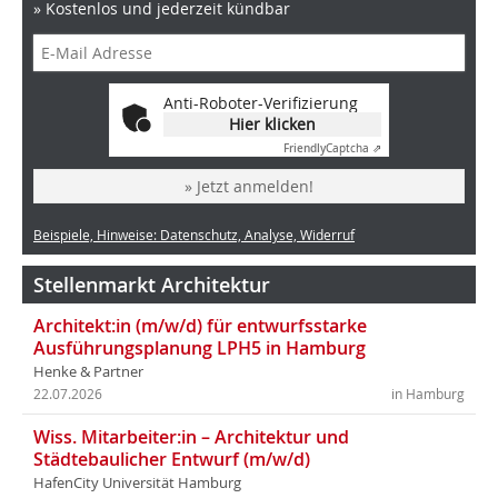
» Kostenlos und jederzeit kündbar
Anti-Roboter-Verifizierung
Hier klicken
Friendly
Captcha ⇗
» Jetzt anmelden!
Beispiele, Hinweise: Datenschutz, Analyse, Widerruf
Stellenmarkt Architektur
Architekt:in (m/w/d) für entwurfsstarke
Ausführungsplanung LPH5 in Hamburg
Henke & Partner
22.07.2026
in Hamburg
Wiss. Mitarbeiter:in – Architektur und
Städtebaulicher Entwurf (m/w/d)
HafenCity Universität Hamburg