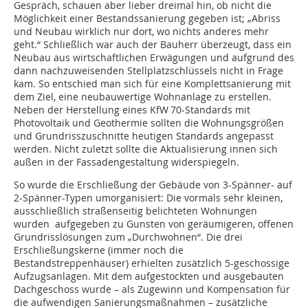
Gespräch, schauen aber lieber dreimal hin, ob nicht die
Möglichkeit einer Bestandssanierung gegeben ist; „Abriss
und Neubau wirklich nur dort, wo nichts anderes mehr
geht.“ Schließlich war auch der Bauherr überzeugt, dass ein
Neubau aus wirtschaftlichen Erwägungen und aufgrund des
dann nachzuweisenden Stellplatzschlüssels nicht in Frage
kam. So entschied man sich für eine Komplettsanierung mit
dem Ziel, eine neubauwertige Wohnanlage zu erstellen.
Neben der Herstellung eines KfW 70-Standards mit
Photovoltaik und Geothermie sollten die Wohnungsgrößen
und Grundrisszuschnitte heutigen Standards angepasst
werden. Nicht zuletzt sollte die Aktualisierung innen sich
außen in der Fassadengestaltung widerspiegeln.
So wurde die Erschließung der Gebäude von 3-Spänner- auf
2-Spänner-Typen umorganisiert: Die vormals sehr kleinen,
ausschließlich straßenseitig belichteten Wohnungen
wurden aufgegeben zu Gunsten von geräumigeren, offenen
Grundrisslösungen zum „Durchwohnen“. Die drei
Erschließungskerne (immer noch die
Bestandstreppenhäuser) erhielten zusätzlich 5-geschossige
Aufzugsanlagen. Mit dem aufgestockten und ausgebauten
Dachgeschoss wurde – als Zugewinn und Kompensation für
die aufwendigen Sanierungsmaßnahmen – zusätzliche