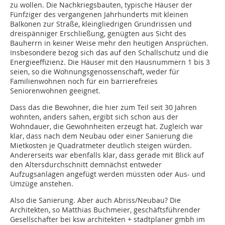
zu wollen. Die Nachkriegsbauten, typische Häuser der
Fünfziger des vergangenen Jahrhunderts mit kleinen
Balkonen zur Straße, kleingliedrigen Grundrissen und
dreispänniger Erschließung, genügten aus Sicht des
Bauherrn in keiner Weise mehr den heutigen Ansprüchen.
Insbesondere bezog sich das auf den Schallschutz und die
Energieeffizienz. Die Häuser mit den Hausnummern 1 bis 3
seien, so die Wohnungsgenossenschaft, weder für
Familienwohnen noch für ein barrierefreies
Seniorenwohnen geeignet.
Dass das die Bewohner, die hier zum Teil seit 30 Jahren
wohnten, anders sahen, ergibt sich schon aus der
Wohndauer, die Gewohnheiten erzeugt hat. Zugleich war
klar, dass nach dem Neubau oder einer Sanierung die
Mietkosten je Quadratmeter deutlich steigen würden.
Andererseits war ebenfalls klar, dass gerade mit Blick auf
den Altersdurchschnitt demnächst entweder
Aufzugsanlagen angefügt werden müssten oder Aus- und
Umzüge anstehen.
Also die Sanierung. Aber auch Abriss/Neubau? Die
Architekten, so Matthias Buchmeier, geschäftsführender
Gesellschafter bei ksw architekten + stadtplaner gmbh im