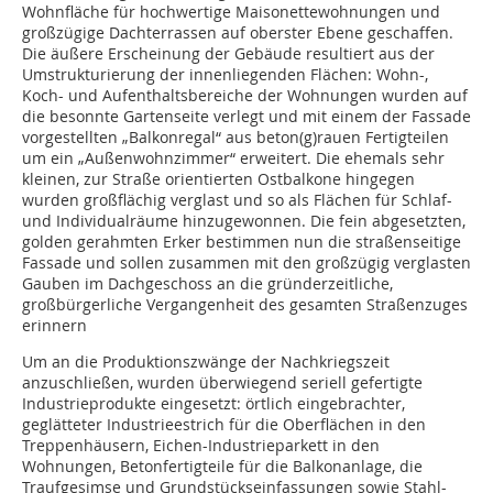
Wohnfläche für hochwertige Maisonettewohnungen und
großzügige Dachterrassen auf oberster Ebene geschaffen.
Die äußere Erscheinung der Gebäude resultiert aus der
Umstrukturierung der innenliegenden Flächen: Wohn-,
Koch- und Aufenthaltsbereiche der Wohnungen wurden auf
die besonnte Gartenseite verlegt und mit einem der Fassade
vorgestellten „Balkonregal“ aus beton(g)rauen Fertigteilen
um ein „Außenwohnzimmer“ erweitert. Die ehemals sehr
kleinen, zur Straße orientierten Ostbalkone hingegen
wurden großflächig verglast und so als Flächen für Schlaf-
und Individualräume hinzugewonnen. Die fein abgesetzten,
golden gerahmten Erker bestimmen nun die straßenseitige
Fassade und sollen zusammen mit den großzügig verglasten
Gauben im Dachgeschoss an die gründerzeitliche,
großbürgerliche Vergangenheit des gesamten Straßenzuges
erinnern
Um an die Produktionszwänge der Nachkriegszeit
anzuschließen, wurden überwiegend seriell gefertigte
Industrieprodukte eingesetzt: örtlich eingebrachter,
geglätteter Industrieestrich für die Oberflächen in den
Treppenhäusern, Eichen-Industrieparkett in den
Wohnungen, Betonfertigteile für die Balkonanlage, die
Traufgesimse und Grundstückseinfassungen sowie Stahl-