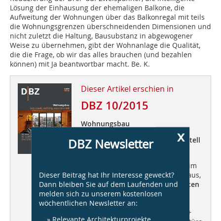
Lösung der Einhausung der ehemaligen Balkone, die
Aufweitung der Wohnungen über das Balkonregal mit teils
die Wohnungsgrenzen überschneidenden Dimensionen und
nicht zuletzt die Haltung, Bausubstanz in abgewogener
Weise zu übernehmen, gibt der Wohnanlage die Qualität,
die die Frage, ob wir das alles brauchen (und bezahlen
können) mit Ja beantwortbar macht. Be. K.
Dieser Artikel erschien in
DBZ 10/2015
Wohnungsbau
x
individuell, vielfältig, experimentell
DBZ Newsletter
DBZ Heftpate
Carsten Venus
von
blauraum architekten „Chancen im
Dieser Beitrag hat Ihr Interesse geweckt?
Wohnungsbau“ +++ Stadt-Aktivhaus,
Dann bleiben Sie auf dem Laufenden und
Hegger Hegger Schleiff Architekten
melden sich zu unserem kostenlosen
+++ Wohnanlage Grimmstraße,
wöchentlichen Newsletter an:
kellner schleich wunderling
+++
DennewitzEins,
ARGE D1 GbR
+++
» Relevante Architekturprojekte