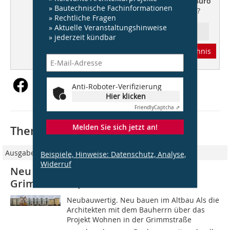
Anforderungen an Estriche +++
Büro
» Bautechnische Fachinformationen
Spezial
+++ Das Bauen verbieten?
» Rechtliche Fragen
» Aktuelle Veranstaltungshinweise
Ressort: Architektur
» jederzeit kündbar
Abonnement
Inhaltsverzeichnis
Anti-Roboter-Verifizierung
Hier klicken
Friendly
Captcha ⇗
Melden Sie sich jetzt an!
Thematisch passende Artikel:
Ausgabe 10/2015
Beispiele, Hinweise: Datenschutz, Analyse,
Widerruf
Neu bauen im Altbau Wohnanlage
Grimmstraße, Hannover
Neubauwertig. Neu bauen im Altbau Als die
Architekten mit dem Bauherrn über das
Projekt Wohnen in der Grimmstraße