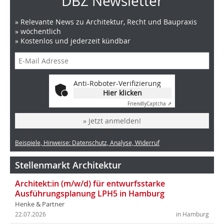
DBZ Newsletter
» Relevante News zu Architektur, Recht und Baupraxis
» wöchentlich
» Kostenlos und jederzeit kündbar
Anti-Roboter-Verifizierung
Hier klicken
Friendly
Captcha ⇗
» Jetzt anmelden!
Beispiele, Hinweise: Datenschutz, Analyse, Widerruf
Stellenmarkt Architektur
Architekt:in (m/w/d) für entwurfsstarke
Ausführungsplanung LPH5 in Hamburg
Henke & Partner
22.07.2026
in Hamburg