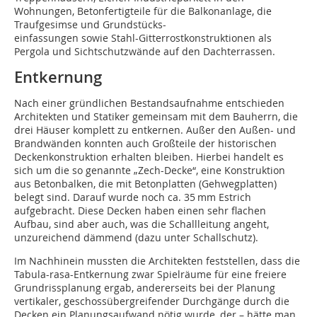
Wohnungen, Betonfertigteile für die Balkonanlage, die
Traufgesimse und Grundstücks-
einfassungen sowie Stahl-Gitterrostkonstruktionen als
Pergola und Sichtschutzwände auf den Dachterrassen.
Entkernung
Nach einer gründlichen Bestandsaufnahme entschieden
Architekten und Statiker gemeinsam mit dem Bauherrn, die
drei Häuser komplett zu entkernen. Außer den Außen- und
Brandwänden konnten auch Großteile der historischen
Deckenkonstruktion erhalten bleiben. Hierbei handelt es
sich um die so genannte „Zech-Decke“, eine Konstruktion
aus Betonbalken, die mit Betonplatten (Gehwegplatten)
belegt sind. Darauf wurde noch ca. 35 mm Estrich
aufgebracht. Diese Decken haben einen sehr flachen
Aufbau, sind aber auch, was die Schallleitung angeht,
unzureichend dämmend (dazu unter Schallschutz).
Im Nachhinein mussten die Architekten feststellen, dass die
Tabula-rasa-Entkernung zwar Spielräume für eine freiere
Grundrissplanung ergab, andererseits bei der Planung
vertikaler, geschossübergreifender Durchgänge durch die
Decken ein Planungsaufwand nötig wurde, der – hätte man