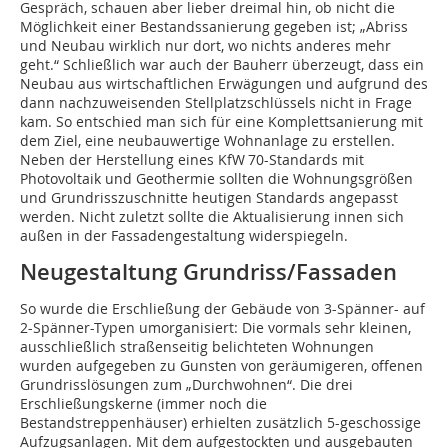
Gespräch, schauen aber lieber dreimal hin, ob nicht die
Möglichkeit einer Bestandssanierung gegeben ist; „Abriss
und Neubau wirklich nur dort, wo nichts anderes mehr
geht.“ Schließlich war auch der Bauherr überzeugt, dass ein
Neubau aus wirtschaftlichen Erwägungen und aufgrund des
dann nachzuweisenden Stellplatzschlüssels nicht in Frage
kam. So entschied man sich für eine Komplettsanierung mit
dem Ziel, eine neubauwertige Wohnanlage zu erstellen.
Neben der Herstellung eines KfW 70-Standards mit
Photovoltaik und Geothermie sollten die Wohnungsgrößen
und Grundrisszuschnitte heutigen Standards angepasst
werden. Nicht zuletzt sollte die Aktualisierung innen sich
außen in der Fassadengestaltung widerspiegeln.
Neugestaltung Grundriss/Fassaden
So wurde die Erschließung der Gebäude von 3-Spänner- auf
2-Spänner-Typen umorganisiert: Die vormals sehr kleinen,
ausschließlich straßenseitig belichteten Wohnungen
wurden aufgegeben zu Gunsten von geräumigeren, offenen
Grundrisslösungen zum „Durchwohnen“. Die drei
Erschließungskerne (immer noch die
Bestandstreppenhäuser) erhielten zusätzlich 5-geschossige
Aufzugsanlagen. Mit dem aufgestockten und ausgebauten