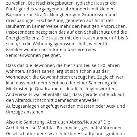
zu wollen. Die Nachkriegsbauten, typische Häuser der
Fünfziger des vergangenen Jahrhunderts mit kleinen
Balkonen zur Straße, kleingliedrigen Grundrissen und
dreispänniger Erschließung, genügten aus Sicht des
Bauherrn in keiner Weise mehr den heutigen Ansprüchen.
Insbesondere bezog sich das auf den Schallschutz und die
Energieeffizienz. Die Häuser mit den Hausnummern 1 bis 3
seien, so die Wohnungsgenossenschaft, weder für
Familienwohnen noch für ein barrierefreies
Seniorenwohnen geeignet.
Dass das die Bewohner, die hier zum Teil seit 30 Jahren
wohnten, anders sahen, ergibt sich schon aus der
Wohndauer, die Gewohnheiten erzeugt hat. Zugleich war
klar, dass nach dem Neubau oder einer Sanierung die
Mietkosten je Quadratmeter deutlich steigen würden.
Andererseits war ebenfalls klar, dass gerade mit Blick auf
den Altersdurchschnitt demnächst entweder
Aufzugsanlagen angefügt werden müssten oder Aus- und
Umzüge anstehen.
Also die Sanierung. Aber auch Abriss/Neubau? Die
Architekten, so Matthias Buchmeier, geschäftsführender
Gesellschafter bei ksw architekten + stadtplaner gmbh im