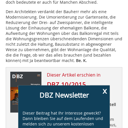
doch bedeutete er auch für Manchen Abschied.
Den Architekten verdankt der Bauherr mehr als eine
Modernisierung. Die Umorientierung zur Gartenseite, die
Reduzierung der Drei- auf Zweispänner, die intelligente
Lösung der Einhausung der ehemaligen Balkone, die
Aufweitung der Wohnungen über das Balkonregal mit teils
die Wohnungsgrenzen überschneidenden Dimensionen und
nicht zuletzt die Haltung, Bausubstanz in abgewogener
Weise zu übernehmen, gibt der Wohnanlage die Qualität,
die die Frage, ob wir das alles brauchen (und bezahlen
können) mit Ja beantwortbar macht.
Be. K.
Dieser Artikel erschien in
DBZ 10/2015
x
DBZ Newsletter
Wohnungsbau
individuell, vielfältig, experimentell
Dieser Beitrag hat Ihr Interesse geweckt?
DBZ Heftpate
Carsten Venus
von
Dann bleiben Sie auf dem Laufenden und
blauraum architekten „Chancen im
melden sich zu unserem kostenlosen
Wohnungsbau“ +++ Stadt-Aktivhaus,