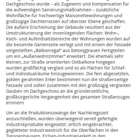
Dachgeschoss wurde – als Zugewinn und Kompensation für
die aufwendigen Sanierungsmaßnahmen – zusätzliche
Wohnfläche für hochwertige Maisonettewohnungen und
großzügige Dachterrassen auf oberster Ebene geschaffen.
Die äußere Erscheinung der Gebäude resultiert aus der
Umstrukturierung der innenliegenden Flächen: Wohn-,
Koch- und Aufenthaltsbereiche der Wohnungen wurden auf
die besonnte Gartenseite verlegt und mit einem der Fassade
vorgestellten „Balkonregal“ aus beton(g)rauen Fertigteilen
um ein „Außenwohnzimmer“ erweitert. Die ehemals sehr
kleinen, zur Straße orientierten Ostbalkone hingegen
wurden großflächig verglast und so als Flächen für Schlaf-
und Individualräume hinzugewonnen. Die fein abgesetzten,
golden gerahmten Erker bestimmen nun die straßenseitige
Fassade und sollen zusammen mit den großzügig verglasten
Gauben im Dachgeschoss an die gründerzeitliche,
großbürgerliche Vergangenheit des gesamten Straßenzuges
erinnern
Um an die Produktionszwänge der Nachkriegszeit
anzuschließen, wurden überwiegend seriell gefertigte
Industrieprodukte eingesetzt: örtlich eingebrachter,
geglätteter Industrieestrich für die Oberflächen in den
Treppenhäusern, Eichen-Industrieparkett in den