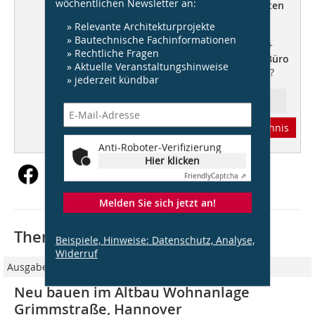
wöchentlichen Newsletter an:
Hegger Hegger Schleiff Architekten
+++ Wohnanlage Grimmstraße,
» Relevante Architekturprojekte
kellner schleich wunderling
+++
» Bautechnische Fachinformationen
DennewitzEins,
ARGE D1 GbR
+++
» Rechtliche Fragen
Anforderungen an Estriche +++
Büro
» Aktuelle Veranstaltungshinweise
Spezial
+++ Das Bauen verbieten?
» jederzeit kündbar
Ressort:
Abonnement
Inhaltsverzeichnis
Anti-Roboter-Verifizierung
Hier klicken
Friendly
Captcha ⇗
Melden Sie sich jetzt an!
Thematisch passende Artikel:
Beispiele, Hinweise: Datenschutz, Analyse,
Widerruf
Ausgabe 10/2015
Neu bauen im Altbau Wohnanlage
Grimmstraße, Hannover