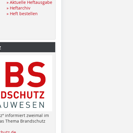
» Aktuelle Heftausgabe
» Heftarchiv
» Heft bestellen
z
z“ informiert zweimal im
das Thema Brandschutz
hutz.de