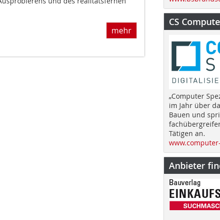
Ausprobierens und des realitätsfernen
CS Computer
mehr
„Computer Spez
im Jahr über d
Bauen und spri
fachübergreife
Tätigen an.
www.computer-
Anbieter fi