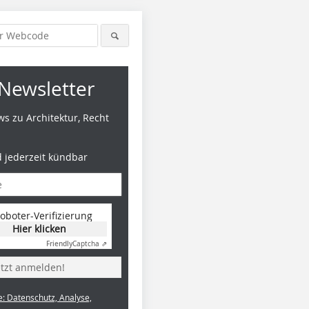
Newsletter
s zu Architektur, Recht
d jederzeit kündbar
oboter-Verifizierung
Hier klicken
Friendly
Captcha ⇗
etzt anmelden!
e: Datenschutz, Analyse,