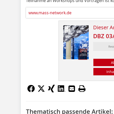
Teilnahme an Workshops und Vorträgen ist ko
www.mass-network.de
Dieser Ar
DBZ 03
Res
A
Inha
Thematisch passende Artikel: