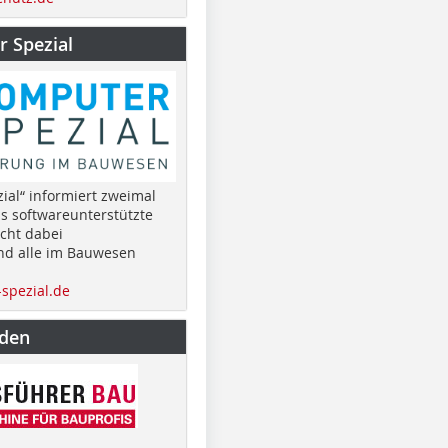
 Spezial
ial“ informiert zweimal
as softwareunterstützte
cht dabei
nd alle im Bauwesen
spezial.de
nden