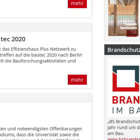
mehr
utec 2020
t das Effizienzhaus Plus Netzwerk zu
Brandschut
reffen auf die bautec 2020 nach Berlin
lt die Bauforschungsaktivitäten und
mehr
„BS Brandschut
Jahr rund um 
sten und notwendigsten Offenbarungen
am Bau.
udiums, dass die Universität sowie die
www.bsbrandsc