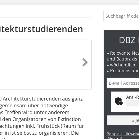
itekturstudierenden
DBZ 
» Relevante New
und Baupraxis
» wöchentlich
» Kostenlos un
Anti-R
00 Architekturstudierenden aus ganz
en gemeinsam über notwendige
s Treffen wird unter anderem
d den Organisatoren von Extinction
» J
nachtungen inkl. Frühstück (Raum für
lin ist selbst zu organisieren. Die
Beispiele, Hinweis
Widerruf