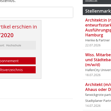
stenlos.
Stellenmark
Architekt:in 
entwurfsstar
tikel erschien in
Ausführungsp
/2020
Hamburg
Henke & Partner
sort: Hochschule
22.07.2026
Wiss. Mitarbei
und Städteba
bonnement
(m/w/d)
ltsverzeichnis
HafenCity Univer
18.07.2026
Architekt (m/
Ahaus oder 
farwickgrote par
Stadtplaner Par
14.07.2026