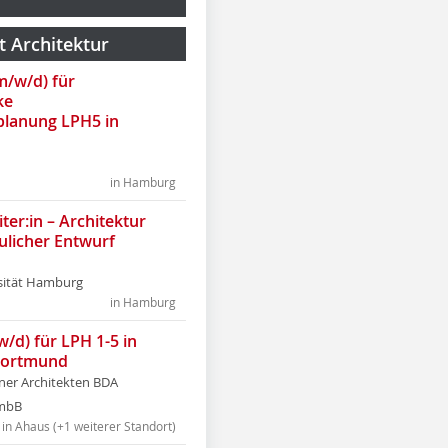
t Architektur
(m/w/d) für
ke
lanung LPH5 in
in Hamburg
ter:in – Architektur
ulicher Entwurf
sität Hamburg
in Hamburg
w/d) für LPH 1-5 in
Dortmund
tner Architekten BDA
tmbB
in Ahaus (+1 weiterer Standort)