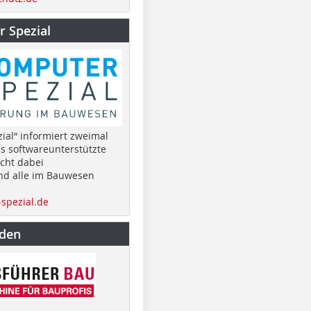
 Spezial
ial“ informiert zweimal
as softwareunterstützte
cht dabei
nd alle im Bauwesen
spezial.de
nden