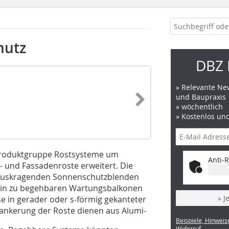
hutz
DBZ 
» Relevante New
und Baupraxis
» wöchentlich
» Kostenlos un
 Produktgruppe Rostsysteme um
Anti-R
- und Fassadenroste erweitert. Die
l auskragenden Sonnenschutzblenden
s hin zu begehbaren Wartungsbalkonen
» J
e in gerader oder s-förmig gekanteter
ankerung der Roste dienen aus Alumi-
Beispiele, Hinweis
Widerruf