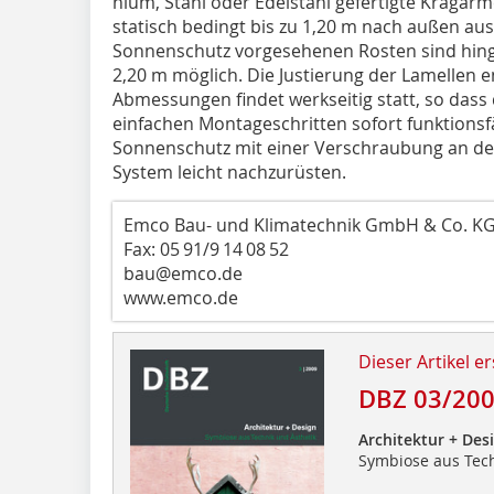
nium, Stahl oder Edelstahl gefertigte Kraga
statisch bedingt bis zu 1,20 m nach außen aus
Sonnenschutz vorgesehenen Rosten sind hing
2,20 m möglich. Die Justierung der Lamellen 
Abmessungen findet werkseitig statt, so das
einfachen Montageschritten sofort funktionsfä
Sonnenschutz mit einer Verschraubung an der 
System leicht nachzurüsten.
Emco Bau- und Klimatechnik GmbH & Co. KG
Fax: 05 91/9 14 08 52
bau@emco.de
www.emco.de
Dieser Artikel er
DBZ 03/20
Architektur + Des
Symbiose aus Tech