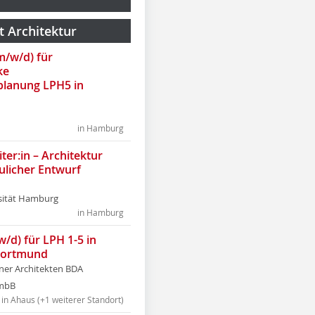
t Architektur
(m/w/d) für
ke
lanung LPH5 in
in Hamburg
ter:in – Architektur
ulicher Entwurf
sität Hamburg
in Hamburg
w/d) für LPH 1-5 in
Dortmund
tner Architekten BDA
tmbB
in Ahaus (+1 weiterer Standort)