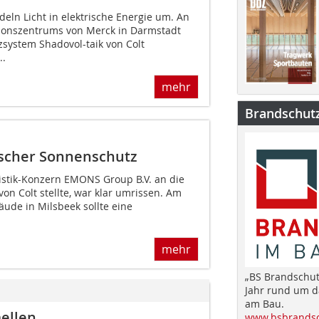
deln Licht in elektrische Energie um. An
tionszentrums von Merck in Darmstadt
system Shadovol-taik von Colt
..
mehr
Brandschut
ischer Sonnenschutz
gistik-Konzern EMONS Group B.V. an die
n Colt stellte, war klar umrissen. Am
de in Milsbeek sollte eine
mehr
„BS Brandschut
Jahr rund um 
am Bau.
ellen
www.bsbrandsc