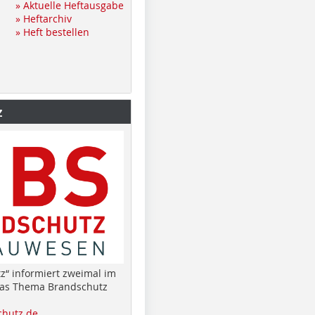
» Aktuelle Heftausgabe
» Heftarchiv
» Heft bestellen
z
z“ informiert zweimal im
das Thema Brandschutz
hutz.de