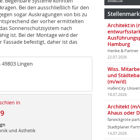
rme. Begehbare Systeme könnten
kragen. Bei den ausschließlich für den
Stellenmark
egen sogar Auskragungen von bis zu
entsprechend der vorher ermittelten
Architekt:in 
s das Sonnenschutzsystem nach
entwurfsstar
hig ist. Bei der Montage wird der
Ausführungsp
Fassade befestigt, daher ist das
Hamburg
Henke & Partner
22.07.2026
 49803 Lingen
Wiss. Mitarbei
und Städteba
(m/w/d)
HafenCity Univer
18.07.2026
schien in
Architekt (m/
09
Ahaus oder 
farwickgrote par
ign
Stadtplaner Par
nik und Ästhetik
14.07.2026