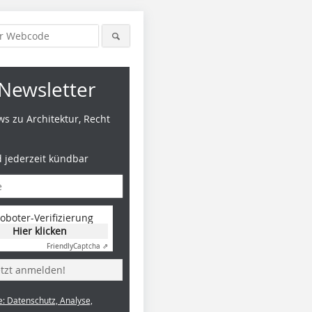
Newsletter
s zu Architektur, Recht
d jederzeit kündbar
oboter-Verifizierung
Hier klicken
Friendly
Captcha ⇗
etzt anmelden!
e: Datenschutz, Analyse,