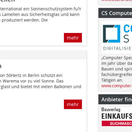
nternational ein Sonnenschutzsystem fu?r
CS Computer
s Lamellen aus Sicherheitsglas und kann
 produziert werden. Die
mehr
„Computer Spez
im Jahr über d
m
Bauen und spri
fachübergreife
n 50Hertz in Berlin schützt ein
Tätigen an.
 Warema vor zu viel Sonne. Das
www.computer-
glast und bietet mit vielen Balkonen und
Anbieter fi
mehr