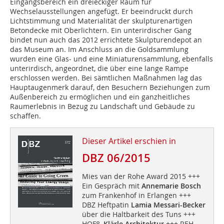
Eingangsbereich ein dreieckiger Raum für
Wechselausstellungen angefügt. Er beeindruckt durch
Lichtstimmung und Materialität der skulpturenartigen
Betondecke mit Oberlichtern. Ein unterirdischer Gang
bindet nun auch das 2012 errichtete Skulpturendepot an
das Museum an. Im Anschluss an die Goldsammlung
wurden eine Glas- und eine Miniaturensammlung, ebenfalls
unterirdisch, angeordnet, die über eine lange Rampe
erschlossen werden. Bei sämtlichen Maßnahmen lag das
Hauptaugenmerk darauf, den Besuchern Beziehungen zum
Außenbereich zu ermöglichen und ein ganzheitliches
Raumerlebnis in Bezug zu Landschaft und Gebäude zu
schaffen.
Dieser Artikel erschien in
DBZ 06/2015
Mies van der Rohe Award 2015 +++
Ein Gespräch mit
Annemarie Bosch
zum Frankenhof in Erlangen +++
DBZ Heftpatin
Lamia Messari-Becker
über die Haltbarkeit des Tuns +++
HOF8,
Klärle Architektur
+++ REH,