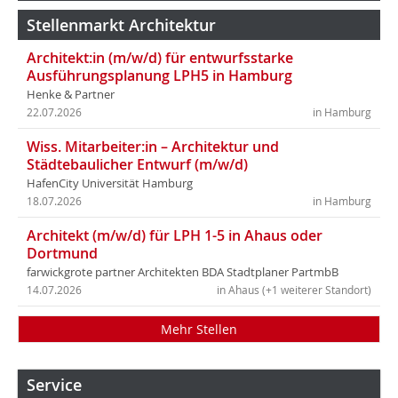
Stellenmarkt Architektur
Architekt:in (m/w/d) für entwurfsstarke
Ausführungsplanung LPH5 in Hamburg
Henke & Partner
22.07.2026
in Hamburg
Wiss. Mitarbeiter:in – Architektur und
Städtebaulicher Entwurf (m/w/d)
HafenCity Universität Hamburg
18.07.2026
in Hamburg
Architekt (m/w/d) für LPH 1-5 in Ahaus oder
Dortmund
farwickgrote partner Architekten BDA Stadtplaner PartmbB
14.07.2026
in Ahaus (+1 weiterer Standort)
Mehr Stellen
Service