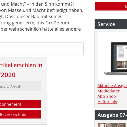
e und Macht“ – in den Sinn kommt?!
 von Masse und Macht befriedigt haben,
. Dass dieser Bau mit seiner
erung generierte, das Große zum
Service
 aber wahrscheinlich hätte alles andere
tikel erschien in
/2020
Aktuelle Ausga
essort: Aktuell
Mediadaten
Abo-Shop
Heftarchiv
bonnement
Ausgabe 07
ltsverzeichnis