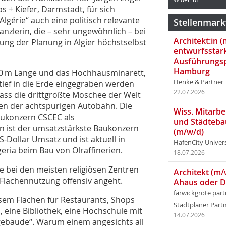
s + Kiefer, Darmstadt, für sich
lgérie“ auch eine politisch relevante
Stellenmark
anzlerin, die – sehr ungewöhnlich – bei
Architekt:in 
ung der Planung in Algier höchstselbst
entwurfsstar
Ausführungsp
Hamburg
00 m Länge und das Hochhausminarett,
Henke & Partner
ief in die Erde eingegraben werden
22.07.2026
ss die drittgrößte Moschee der Welt
eben der achtspurigen Autobahn. Die
Wiss. Mitarbei
ukonzern CSCEC als
und Städteba
 ist der umsatzstärkste Baukonzern
(m/w/d)
-Dollar Umsatz und ist aktuell in
HafenCity Univer
geria beim Bau von Ölraffinerien.
18.07.2026
ie bei den meisten religiösen Zentren
Architekt (m/
 Flächennutzung offensiv angeht.
Ahaus oder 
farwickgrote par
esem Flächen für Restaurants, Shops
Stadtplaner Par
n, eine Bibliothek, eine Hochschule mit
14.07.2026
ebäude“. Warum einem angesichts all