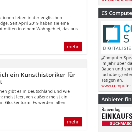
CS Computer
tionen leben in der englischen
dge. Seit April 2019 haben sie eine
ht mitten in einem Wohngebiet, das aus
mehr
„Computer Spez
im Jahr über d
Bauen und spri
h ein Kunsthistoriker für
fachübergreife
Tätigen an.
t
www.computer-
rchen gibt es in Deutschland und wie
: meist leer, von außen: meist ein
Anbieter fi
it Glockenturm. Es werden  allen
mehr