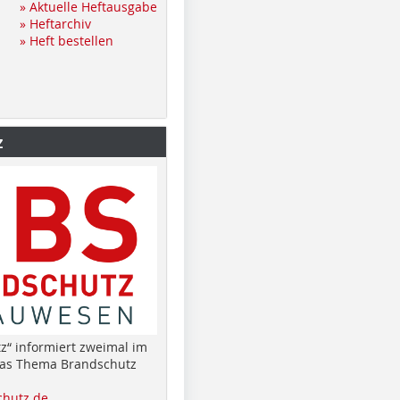
» Aktuelle Heftausgabe
» Heftarchiv
» Heft bestellen
z
z“ informiert zweimal im
das Thema Brandschutz
hutz.de