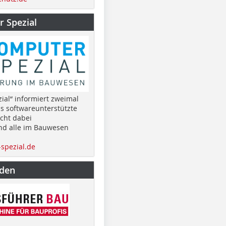
 Spezial
ial“ informiert zweimal
as softwareunterstützte
cht dabei
nd alle im Bauwesen
spezial.de
nden