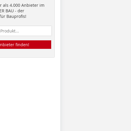
 als 4.000 Anbieter im
R BAU - der
ür Bauprofis!
nbieter finden!