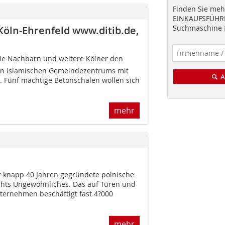
Finden Sie mehr
EINKAUFSFÜHRE
Suchmaschine f
ln-Ehrenfeld www.ditib.de,
 die Nachbarn und weitere Kölner den
n islamischen Gemeindezentrums mit
A
 Fünf mächtige Betonschalen wollen sich
mehr
n
or knapp 40 Jahren gegründete polnische
hts Ungewöhnliches. Das auf Türen und
nternehmen beschäftigt fast 4?000
mehr