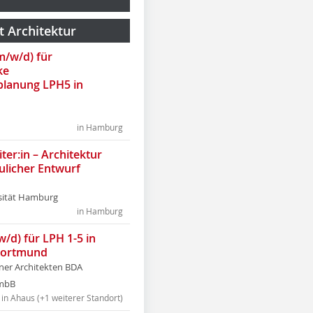
t Architektur
(m/w/d) für
ke
lanung LPH5 in
in Hamburg
ter:in – Architektur
ulicher Entwurf
sität Hamburg
in Hamburg
w/d) für LPH 1-5 in
Dortmund
tner Architekten BDA
tmbB
in Ahaus (+1 weiterer Standort)