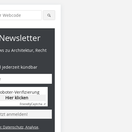
Newsletter
s zu Architektur, Recht
d jederzeit kündbar
oboter-Verifizierung
Hier klicken
Friendly
Captcha ⇗
etzt anmelden!
e: Datenschutz, Analyse,