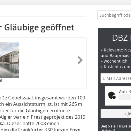
ür Gläubige geöffnet
DBZ 
» Relevante New
und Baupraxis
» wöchentlich
» Kostenlos un
el
Anti-R
große Gebetssaal, insgesamt wurden 100
h ein Aussichtsturm ist, ist mit 265 m
ber für die Gläubigen eröffnete
» J
lgier war ein Prestigeprojekt des 2019
ka. Dieser hatte 2008 einen
Beispiele, Hinweis
den die Frankfurter KSP Jürgen Engel
Widerruf