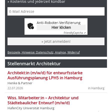
» Kostenlos und jederzeit kündbar
Anti-Roboter-Verifizierung
Hier klicken
Friendly
Captcha ⇗
» Jetzt anmelden!
Beispiele, Hinweise: Datenschutz, Analyse, Widerruf
Stellenmarkt Architektur
Architekt:in (m/w/d) für entwurfsstarke
Ausführungsplanung LPH5 in Hamburg
Henke & Partner
22.07.2026
in Hamburg
Wiss. Mitarbeiter:in – Architektur und
Städtebaulicher Entwurf (m/w/d)
HafenCity Universität Hamburg