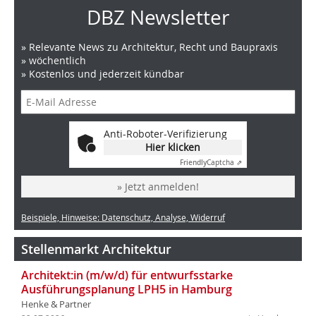
DBZ Newsletter
» Relevante News zu Architektur, Recht und Baupraxis
» wöchentlich
» Kostenlos und jederzeit kündbar
Anti-Roboter-Verifizierung
Hier klicken
Friendly
Captcha ⇗
» Jetzt anmelden!
Beispiele, Hinweise: Datenschutz, Analyse, Widerruf
Stellenmarkt Architektur
Architekt:in (m/w/d) für entwurfsstarke
Ausführungsplanung LPH5 in Hamburg
Henke & Partner