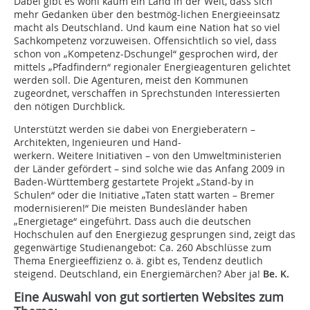
Dabei gibt es wohl kaum ein Land in der Welt, dass sich
mehr Gedanken über den bestmög-lichen Energieeinsatz
macht als Deutschland. Und kaum eine Nation hat so viel
Sachkompetenz vorzuweisen. Offensichtlich so viel, dass
schon von „Kompetenz-Dschungel“ gesprochen wird, der
mittels „Pfadfindern“ regionaler Energieagenturen gelichtet
werden soll. Die Agenturen, meist den Kommunen
zugeordnet, verschaffen in Sprechstunden Interessierten
den nötigen Durchblick.
Unterstützt werden sie dabei von Energieberatern –
Architekten, Ingenieuren und Hand-
werkern. Weitere Initiativen – von den Umweltministerien
der Länder gefördert – sind solche wie das Anfang 2009 in
Baden-Württemberg gestartete Projekt „Stand-by in
Schulen“ oder die Initiative „Taten statt warten – Bremer
modernisieren!“ Die meisten Bundesländer haben
„Energietage“ eingeführt. Dass auch die deutschen
Hochschulen auf den Energiezug gesprungen sind, zeigt das
gegenwärtige Studienangebot: Ca. 260 Abschlüsse zum
Thema Energieeffizienz o. ä. gibt es, Tendenz deutlich
steigend. Deutschland, ein Energiemärchen? Aber ja!
Be. K.
Eine Auswahl von gut sortierten Websites zum