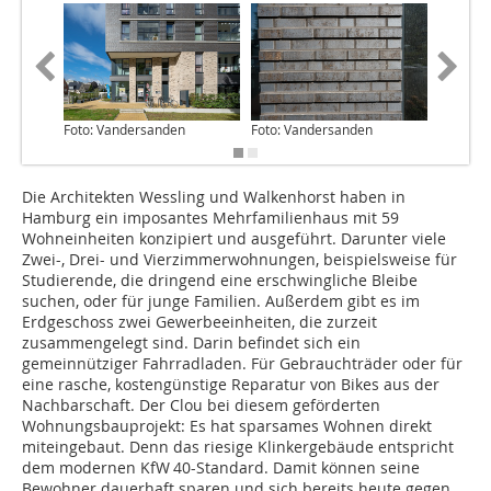
Foto: Vandersanden
Foto: Vandersanden
Foto: V
Die Architekten Wessling und Walkenhorst haben in
Hamburg ein imposantes Mehrfamilienhaus mit 59
Wohneinheiten konzipiert und ausgeführt. Darunter viele
Zwei-, Drei- und Vierzimmerwohnungen, beispielsweise für
Studierende, die dringend eine erschwingliche Bleibe
suchen, oder für junge Familien. Außerdem gibt es im
Erdgeschoss zwei Gewerbeeinheiten, die zurzeit
zusammengelegt sind. Darin befindet sich ein
gemeinnütziger Fahrradladen. Für Gebrauchträder oder für
eine rasche, kostengünstige Reparatur von Bikes aus der
Nachbarschaft. Der Clou bei diesem geförderten
Wohnungsbauprojekt: Es hat sparsames Wohnen direkt
miteingebaut. Denn das riesige Klinkergebäude entspricht
dem modernen KfW 40-Standard. Damit können seine
Bewohner dauerhaft sparen und sich bereits heute gegen