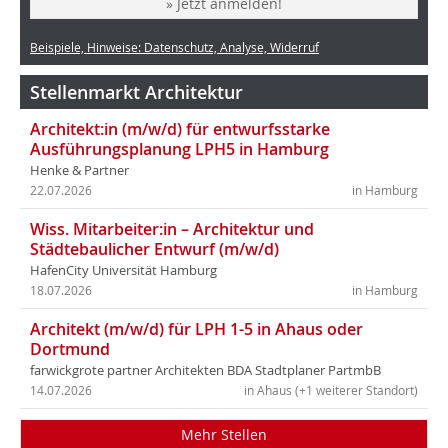
» Jetzt anmelden!
Beispiele, Hinweise: Datenschutz, Analyse, Widerruf
Stellenmarkt Architektur
Architekt:in (m/w/d) für entwurfsstarke
Ausführungsplanung LPH5 in Hamburg
Henke & Partner
22.07.2026
in Hamburg
Wiss. Mitarbeiter:in – Architektur und
Städtebaulicher Entwurf (m/w/d)
HafenCity Universität Hamburg
18.07.2026
in Hamburg
Architekt (m/w/d) für LPH 1-5 in Ahaus oder
Dortmund
farwickgrote partner Architekten BDA Stadtplaner PartmbB
14.07.2026
in Ahaus (+1 weiterer Standort)
Mehr Stellen