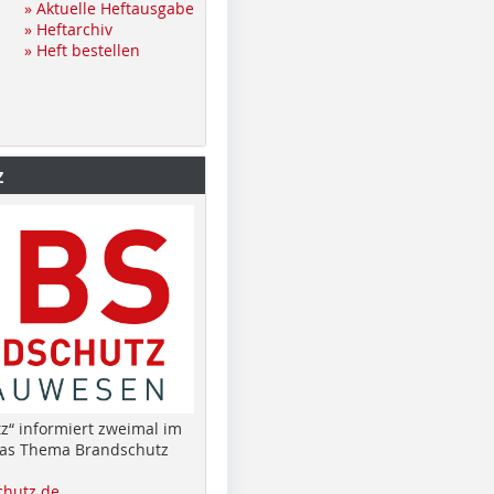
» Aktuelle Heftausgabe
» Heftarchiv
» Heft bestellen
z
z“ informiert zweimal im
das Thema Brandschutz
hutz.de