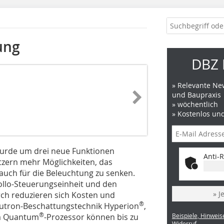
ung
DBZ 
» Relevante New
und Baupraxis
» wöchentlich
» Kostenlos un
rde um drei neue Funktionen
Anti-R
tzern mehr Möglichkeiten, das
auch für die Beleuchtung zu senken.
ollo-Steuerungseinheit und den
» J
rch reduzieren sich Kosten und
®
 Lutron-Beschattungstechnik Hyperion
,
®
em Quantum
-Prozessor können bis zu
Beispiele, Hinweis
Widerruf