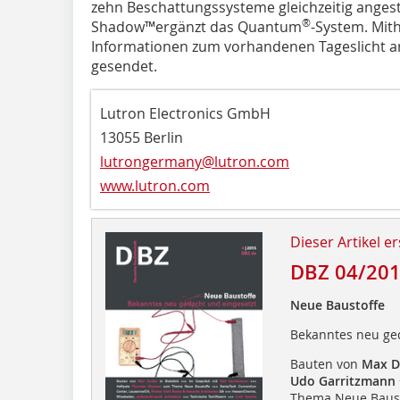
zehn Beschattungssysteme gleichzeitig anges
®
Shadow™ergänzt das Quantum
-System. Mit
Informationen zum vorhandenen Tageslicht 
gesendet.
Lutron Electronics GmbH
13055 Berlin
lutrongermany@lutron.com
www.lutron.com
Dieser Artikel er
DBZ 04/20
Neue Baustoffe
Bekanntes neu ge
Bauten von
Max D
Udo Garritzmann
Thema Neue Baust