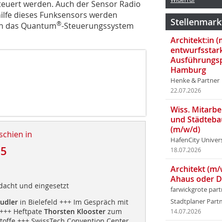
teuert werden. Auch der Sensor Radio
hilfe dieses Funksensors werden
Stellenmark
®
an das Quantum
-Steuerungssystem
Architekt:in 
entwurfsstar
Ausführungsp
Hamburg
Henke & Partner
22.07.2026
Wiss. Mitarbei
und Städteba
(m/w/d)
schien in
HafenCity Univer
15
18.07.2026
Architekt (m/
Ahaus oder 
dacht und eingesetzt
farwickgrote par
udler
in Bielefeld +++ Im Gespräch mit
Stadtplaner Par
+++ Heftpate
Thorsten Klooster
zum
14.07.2026
offe +++ SwissTech Convention Center,