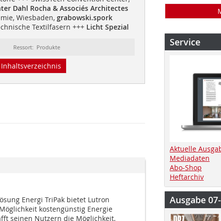
hter Dahl Rocha & Associés Architectes
mie, Wiesbaden,
grabowski.spork
chnische Textilfasern +++
Licht Spezial
Service
Ressort: Produkte
Inhaltsverzeichnis
Aktuelle Ausga
Mediadaten
Abo-Shop
Heftarchiv
Ausgabe 07
ösung Energi TriPak bietet Lutron
öglichkeit kostengünstig Energie
fft seinen Nutzern die Möglichkeit,