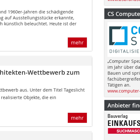
und 1960er-Jahren die schädigende
CS Computer
g auf Ausstellungsstücke erkannte,
künstlich beleuchtet. Heute ist der
mehr
„Computer Spez
im Jahr über d
chitekten-Wettbewerb zum
Bauen und spri
fachübergreife
Tätigen an.
tbewerb aus. Unter dem Titel Tageslicht
www.computer-
ealisierte Objekte, die ein
Anbieter fi
mehr