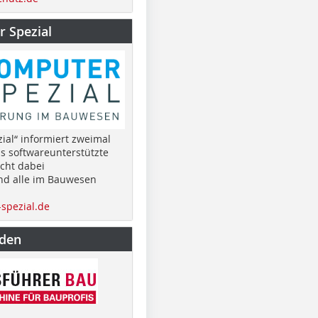
 Spezial
ial“ informiert zweimal
as softwareunterstützte
cht dabei
nd alle im Bauwesen
spezial.de
nden