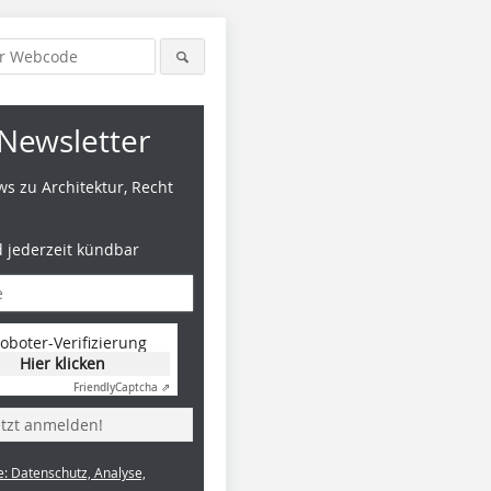
Newsletter
s zu Architektur, Recht
d jederzeit kündbar
oboter-Verifizierung
Hier klicken
Friendly
Captcha ⇗
etzt anmelden!
e: Datenschutz, Analyse,