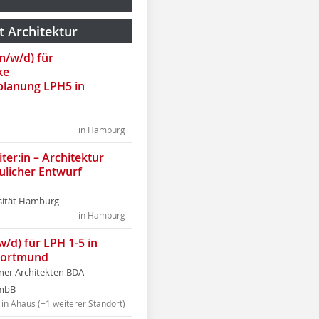
t Architektur
(m/w/d) für
ke
lanung LPH5 in
in Hamburg
ter:in – Architektur
ulicher Entwurf
sität Hamburg
in Hamburg
w/d) für LPH 1-5 in
Dortmund
tner Architekten BDA
tmbB
in Ahaus (+1 weiterer Standort)