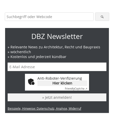
DBZ Newsletter
» Relevante News zu Architektur, Recht und Baupraxis
» wöchentlich
» Kostenlos und jederzeit kündbar
Anti-Roboter-Verifizierung
Hier klicken
Friendly
Captcha ⇗
» Jetzt anmelden!
Beispiele, Hinweise: Datenschutz, Analyse, Widerruf