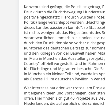
Konzepte sind gefragt, die Politik ist gefragt, 
Druck durch die Fluchtbewegung Hunderttaus
positiv eingeschätzt: Hierdurch würden Prozes
Politik!) lange verschleppt wurden: „Flüchtling
dieses Landes passieren konnte“, so Staatss
ist nichts weniger als das Eingeständnis des S
Verantwortlichen. Immerhin, sie holen jetzt 
durch den Druck, den sie so vorher nicht ge
Kuratoren des deutschen Beitrags zur komme
und den Kollegen von der Bauwelt haben Mit
im März in München das Ausstellungsprojekt 
Country“ offiziell vorgestellt. Und im Rahmen 
für Flüchtlinge und Migranten besucht. Die 
in München ein kleiner Teil sind, wurde im Ap
als Ganzes 1:1 im deutschen Pavillon in Vene
Wer Interesse hat oder wer trotz allem Pro
mit eigenen Ideen und Vorschlägen, dem steht 
offen. Hier finden sich gut 40 Projekte aus D
Niederlanden, die auf gänzlich unterschiedlic