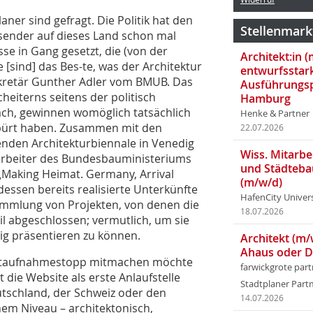
Planer sind gefragt. Die Politik hat den
Stellenmark
ender auf dieses Land schon mal
se in Gang gesetzt, die (von der
Architekt:in 
e [sind] das Bes-te, was der Architektur
entwurfsstar
ekretär Gunther Adler vom BMUB. Das
Ausführungsp
cheiterns seitens der politisch
Hamburg
nach, gewinnen womöglich tatsächlich
Henke & Partner
spürt haben. Zusammen mit den
22.07.2026
nden Architekturbiennale in Venedig
Wiss. Mitarbei
arbeiter des Bundesbauministeriums
und Städteba
„Making Heimat. Germany, Arrival
(m/w/d)
dessen bereits realisierte Unterkünfte
HafenCity Univer
Sammlung von Projekten, von denen die
18.07.2026
ril abgeschlossen; vermutlich, um sie
dig präsentieren zu können.
Architekt (m/
Ahaus oder 
jektaufnahmestopp mitmachen möchte
farwickgrote par
die Website als erste Anlaufstelle
Stadtplaner Par
eutschland, der Schweiz oder den
14.07.2026
hem Niveau – architektonisch,