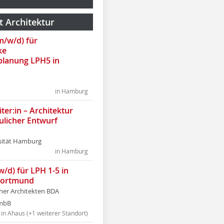
t Architektur
(m/w/d) für
ke
lanung LPH5 in
in Hamburg
ter:in – Architektur
ulicher Entwurf
sität Hamburg
in Hamburg
w/d) für LPH 1-5 in
Dortmund
tner Architekten BDA
tmbB
in Ahaus (+1 weiterer Standort)