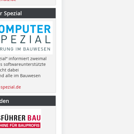
 Spezial
ial“ informiert zweimal
as softwareunterstützte
cht dabei
nd alle im Bauwesen
spezial.de
nden