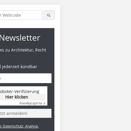
Newsletter
s zu Architektur, Recht
d jederzeit kündbar
oboter-Verifizierung
Hier klicken
Friendly
Captcha ⇗
etzt anmelden!
e: Datenschutz, Analyse,