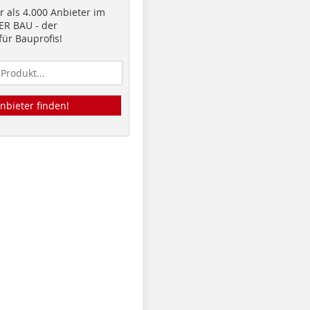
 als 4.000 Anbieter im
R BAU - der
ür Bauprofis!
nbieter finden!