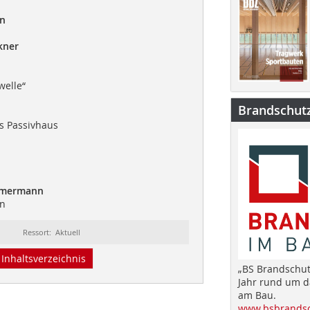
en
kner
welle“
Brandschut
ls Passivhaus
mmermann
en
Ressort: Aktuell
Inhaltsverzeichnis
„BS Brandschut
Jahr rund um 
am Bau.
www.bsbrandsc