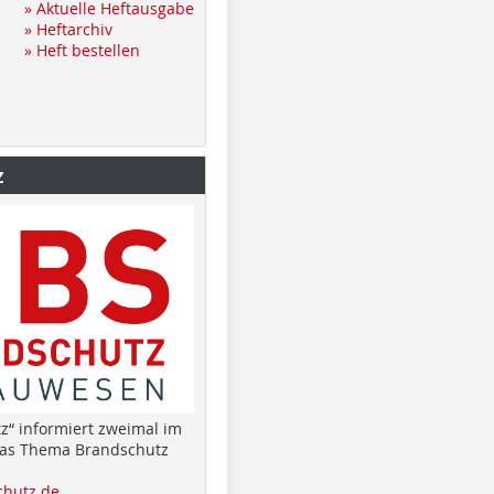
» Aktuelle Heftausgabe
» Heftarchiv
» Heft bestellen
z
z“ informiert zweimal im
das Thema Brandschutz
hutz.de