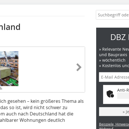
hland
DBZ 
» Relevante New
und Baupraxis
» wöchentlich
» Kostenlos un
ch
Anti-R
tlich gesehen – kein größeres Thema als
s so ist, wird nicht schwer zu
» J
rom auch nach Deutschland hat die
zahlbarer Wohnungen deutlich
Beispiele, Hinweis
Widerruf