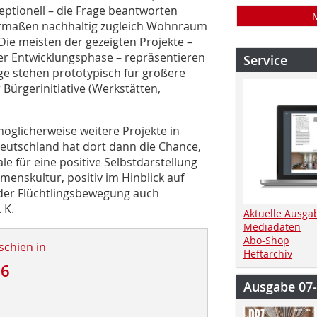
ptionell – die Frage beantworten
igermaßen nachhaltig zugleich Wohnraum
Die meisten der gezeigten Projekte –
 der Entwicklungsphase – repräsentieren
Service
ge stehen prototypisch für größere
Bürgerinitiative (Werkstätten,
möglicherweise weitere Projekte in
Deutschland hat dort dann die Chance,
le für eine positive Selbstdarstellung
mmenskultur, positiv im Hinblick auf
der Flüchtlingsbewegung auch
 K.
Aktuelle Ausga
Mediadaten
Abo-Shop
schien in
Heftarchiv
16
Ausgabe 07