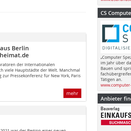
CS Computer
 aus Berlin
heimat.de
„Computer Spez
im Jahr über d
ratoren der Internationalen
Bauen und spri
ch viele Hauptstädte der Welt. Manchmal
fachübergreife
 zur Pressekonferenz für New York, Paris
Tätigen an.
www.computer-
mehr
Anbieter fi
 2021 war der Beginn einer neuen