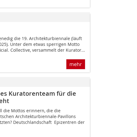
enedig die 19. Architekturbiennale (läuft
25). Unter dem etwas sperrigen Motto
ficial. Collective, versammelt der Kurator...
mehr
es Kuratorenteam für die
eht
l die Mottos erinnern, die die
schen Architekturbiennale-Pavillons
tzten? Deutschlandschaft  Epizentren der