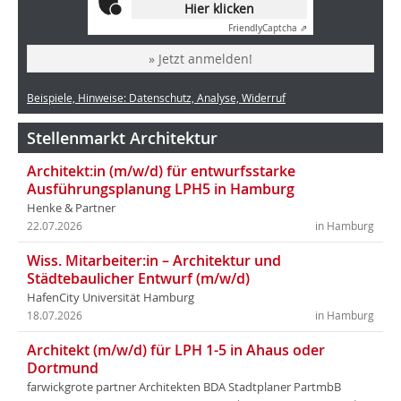
Hier klicken
Friendly
Captcha ⇗
» Jetzt anmelden!
Beispiele, Hinweise: Datenschutz, Analyse, Widerruf
Stellenmarkt Architektur
Architekt:in (m/w/d) für entwurfsstarke
Ausführungsplanung LPH5 in Hamburg
Henke & Partner
22.07.2026
in Hamburg
Wiss. Mitarbeiter:in – Architektur und
Städtebaulicher Entwurf (m/w/d)
HafenCity Universität Hamburg
18.07.2026
in Hamburg
Architekt (m/w/d) für LPH 1-5 in Ahaus oder
Dortmund
farwickgrote partner Architekten BDA Stadtplaner PartmbB