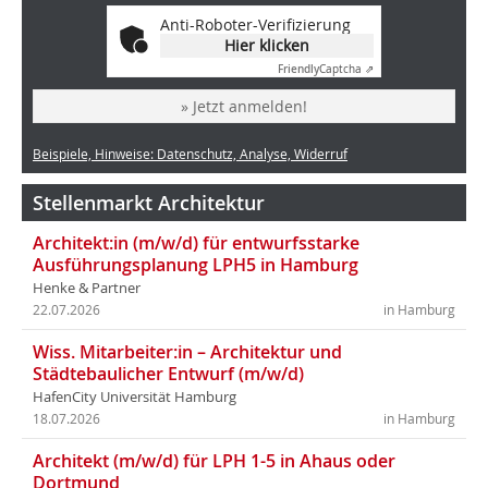
Anti-Roboter-Verifizierung
Hier klicken
Friendly
Captcha ⇗
» Jetzt anmelden!
Beispiele, Hinweise: Datenschutz, Analyse, Widerruf
Stellenmarkt Architektur
Architekt:in (m/w/d) für entwurfsstarke
Ausführungsplanung LPH5 in Hamburg
Henke & Partner
22.07.2026
in Hamburg
Wiss. Mitarbeiter:in – Architektur und
Städtebaulicher Entwurf (m/w/d)
HafenCity Universität Hamburg
18.07.2026
in Hamburg
Architekt (m/w/d) für LPH 1-5 in Ahaus oder
Dortmund