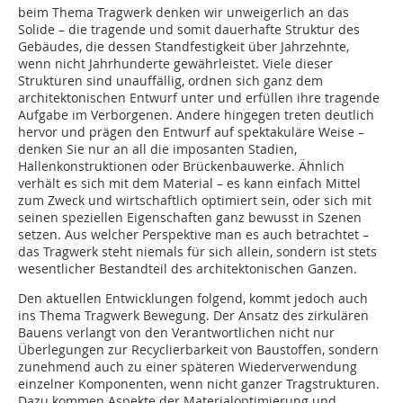
beim Thema Tragwerk denken wir unweigerlich an das
Solide – die tragende und somit dauerhafte Struktur des
Gebäudes, die dessen Standfestigkeit über Jahrzehnte,
wenn nicht Jahrhunderte gewährleistet. Viele dieser
Strukturen sind unauffällig, ordnen sich ganz dem
architektonischen Entwurf unter und erfüllen ihre tragende
Aufgabe im Verborgenen. Andere hingegen treten deutlich
hervor und prägen den Entwurf auf spektakuläre Weise –
denken Sie nur an all die imposanten Stadien,
Hallenkonstruktionen oder Brückenbauwerke. Ähnlich
verhält es sich mit dem Material – es kann einfach Mittel
zum Zweck und wirtschaftlich optimiert sein, oder sich mit
seinen speziellen Eigenschaften ganz bewusst in Szenen
setzen. Aus welcher Perspektive man es auch betrachtet –
das Tragwerk steht niemals für sich allein, sondern ist stets
wesentlicher Bestandteil des architektonischen Ganzen.
Den aktuellen Entwicklungen folgend, kommt jedoch auch
ins Thema Tragwerk Bewegung. Der Ansatz des zirkulären
Bauens verlangt von den Verantwortlichen nicht nur
Überlegungen zur Recyclierbarkeit von Baustoffen, sondern
zunehmend auch zu einer späteren Wiederverwendung
einzelner Komponenten, wenn nicht ganzer Tragstrukturen.
Dazu kommen Aspekte der Materialoptimierung und