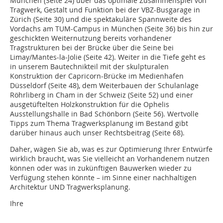
München (Seite 24) über das optimale Zusammenspiel von
Tragwerk, Gestalt und Funktion bei der VBZ-Busgarage in
Zürich (Seite 30) und die spektakuläre Spannweite des
Vordachs am TUM-Campus in München (Seite 36) bis hin zur
geschickten Weiternutzung bereits vorhandener
Tragstrukturen bei der Brücke über die Seine bei
Limay/Mantes-la-Jolie (Seite 42). Weiter in die Tiefe geht es
in unserem Bautechnikteil mit der skulpturalen
Konstruktion der Capricorn-Brücke im Medienhafen
Düsseldorf (Seite 48), dem Weiterbauen der Schulanlage
Röhrliberg in Cham in der Schweiz (Seite 52) und einer
ausgetüftelten Holzkonstruktion für die Ophelis
Ausstellungshalle in Bad Schönborn (Seite 56). Wertvolle
Tipps zum Thema Tragwerksplanung im Bestand gibt
darüber hinaus auch unser Rechtsbeitrag (Seite 68).
Daher, wägen Sie ab, was es zur Optimierung Ihrer Entwürfe
wirklich braucht, was Sie vielleicht an Vorhandenem nutzen
können oder was in zukünftigen Bauwerken wieder zu
Verfügung stehen könnte – im Sinne einer nachhaltigen
Architektur UND Tragwerksplanung.
Ihre