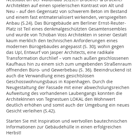
Architekten auf einen spielerischen Kontrast von Alt und
Neu – auf den Gegensatz von schwerem Beton im Bestand
und einem fast entmaterialisiert wirkenden, verspiegelten
Anbau (S.24). Das Bürogebäude am Berliner Ernst-Reuter-
Platz ist Teil eines denkmalgeschützten Gesamtensembles
und wurde von Tchoban Voss Architekten in seiner Gestalt
kaum merklich den technischen Anforderungen eines
modernen Bürogebäudes angepasst (S. 30); wohin gegen
das Up!, Entwurf von Jasper Architects, eine radikale
Transformation durchlief – vom nach außen geschlossenen
Kaufhaus hin zu einem sich zum umgebenden Straßenraum
öffnenden Büro- und Gewerbebau (S. 36). Beeindruckend ist
auch die Verwandlung eines gesichtslosen
Geschosswohnungsbaus in Kopenhagen. Durch die
Neugestaltung der Fassade mit einer abwechslungsreichen
Aufweitung des vorhandenen Laubengangs konnten die
ArchitekInnen von Tegnestuen LOKAL den Wohnwert
deutlich erhöhen und somit auch der Umgebung ein neues
Gesicht verleihen (S.42).
Starten Sie mit Inspiration und wertvollen bautechnischen
Informationen zur Gebäudehülle in einen erfolgreichen
Herbst!