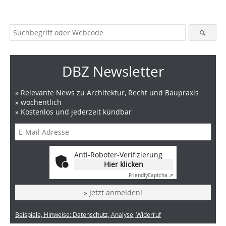
DBZ Newsletter
» Relevante News zu Architektur, Recht und Baupraxis
» wöchentlich
» Kostenlos und jederzeit kündbar
Anti-Roboter-Verifizierung
Hier klicken
Friendly
Captcha ⇗
» Jetzt anmelden!
Beispiele, Hinweise: Datenschutz, Analyse, Widerruf