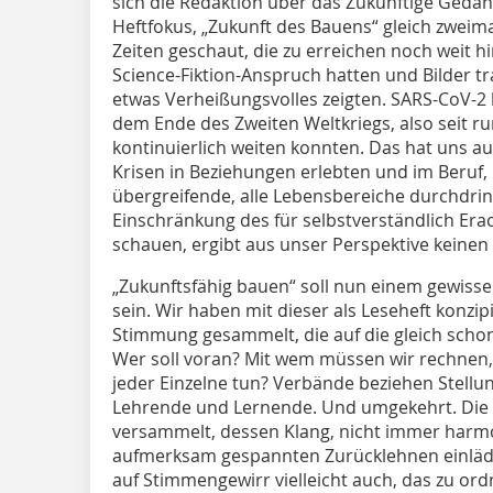
sich die Redaktion über das Zukünftige Gedank
Heftfokus, „Zukunft des Bauens“ gleich zweima
Zeiten geschaut, die zu erreichen noch weit hi
Science-Fiktion-Anspruch hatten und Bilder tra
etwas Verheißungsvolles zeigten. SARS-CoV-2 h
dem Ende des Zweiten Weltkriegs, also seit 
kontinuierlich weiten konnten. Das hat uns au
Krisen in Beziehungen erlebten und im Beruf, n
übergreifende, alle Lebensbereiche durchdri
Einschränkung des für selbstverständlich Erac
schauen, ergibt aus unser Perspektive keinen
„Zukunftsfähig bauen“ soll nun einem gewis
sein. Wir haben mit dieser als Leseheft konz
Stimmung gesammelt, die auf die gleich scho
Wer soll voran? Mit wem müssen wir rechnen,
jeder Einzelne tun? Verbände beziehen Stellu
Lehrende und Lernende. Und umgekehrt. Die H
versammelt, dessen Klang, nicht immer harmo
aufmerksam gespannten Zurücklehnen einlädt
auf Stimmengewirr vielleicht auch, das zu ord