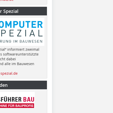
 Spezial
ial“ informiert zweimal
as softwareunterstützte
cht dabei
nd alle im Bauwesen
spezial.de
nden