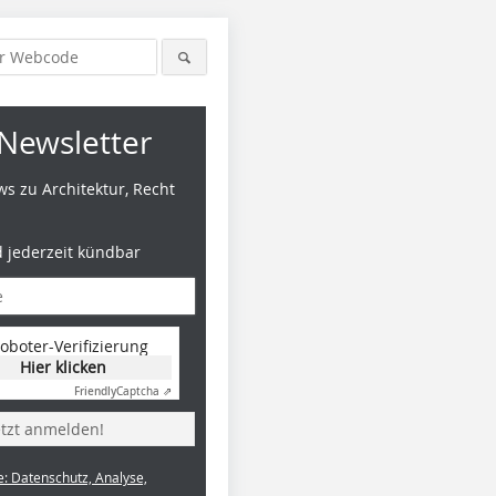
Newsletter
s zu Architektur, Recht
d jederzeit kündbar
oboter-Verifizierung
Hier klicken
Friendly
Captcha ⇗
etzt anmelden!
e: Datenschutz, Analyse,