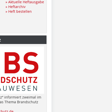
» Aktuelle Heftausgabe
» Heftarchiv
» Heft bestellen
z
z“ informiert zweimal im
das Thema Brandschutz
hutz.de