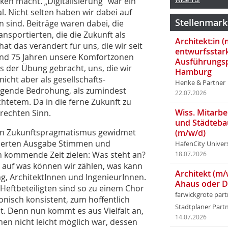
en macht. „Digitalisierung“ war ein
l. Nicht selten haben wir dabei auf
Stellenmark
n sind. Beiträge waren dabei, die
nsportierten, die die Zukunft als
Architekt:in 
at das verändert für uns, die wir seit
entwurfsstar
rund 75 Jahren unsere Komfortzonen
Ausführungsp
s der Übung gebracht, uns, die wir
Hamburg
icht aber als gesellschafts-
Henke & Partner
ngende Bedrohung, als zumindest
22.07.2026
htetem. Da in die ferne Zukunft zu
Wiss. Mitarbei
 rechten Sinn.
und Städteba
sen Zukunftspragmatismus gewidmet
(m/w/d)
ipierten Ausgabe Stimmen und
HafenCity Univer
n kommende Zeit zielen: Was steht an?
18.07.2026
 auf was können wir zählen, was kann
Architekt (m/
ng, ArchitektInnen und IngenieurInnen.
Ahaus oder 
eftbeteiligten sind so zu einem Chor
farwickgrote par
nisch konsistent, zum hoffentlich
Stadtplaner Par
. Denn nun kommt es aus Vielfalt an,
14.07.2026
nen nicht leicht möglich war, dessen