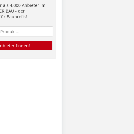
 als 4.000 Anbieter im
R BAU - der
ür Bauprofis!
nbieter finden!