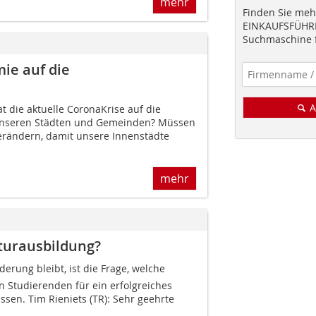
mehr
Finden Sie mehr
EINKAUFSFÜHRE
Suchmaschine f
ie auf die
A
 die aktuelle CoronaKrise auf die
unseren Städten und Gemeinden? Müssen
erändern, damit unsere Innenstädte
mehr
kturausbildung?
derung bleibt, ist die Frage, welche
 Studierenden für ein erfolgreiches
sen. Tim Rieniets (TR): Sehr geehrte