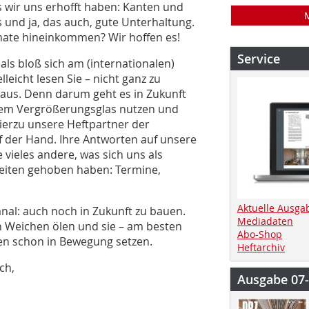
 wir uns erhofft haben: Kanten und
 und ja, das auch, gute Unterhaltung.
nate hineinkommen? Wir hoffen es!
Service
als bloß sich am (internationalen)
eicht lesen Sie – nicht ganz zu
aus. Denn darum geht es in Zukunft
 dem Vergrößerungsglas nutzen und
hierzu unsere Heftpartner der
f der Hand. Ihre Antworten auf unsere
 vieles andere, was sich uns als
 Seiten gehoben haben: Termine,
Aktuelle Ausga
nal: auch noch in Zukunft zu bauen.
Mediadaten
 Weichen ölen und sie – am besten
Abo-Shop
n schon in Bewegung setzen.
Heftarchiv
ch,
Ausgabe 07