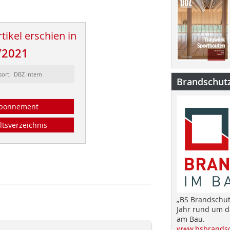
tikel erschien in
/2021
sort: DBZ Intern
Brandschut
bonnement
ltsverzeichnis
„BS Brandschut
Jahr rund um 
am Bau.
www.bsbrandsc