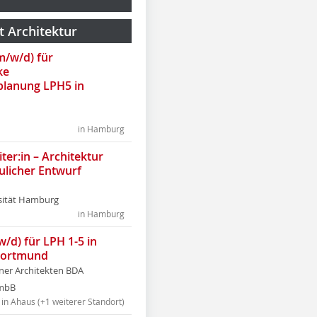
t Architektur
(m/w/d) für
ke
lanung LPH5 in
in Hamburg
ter:in – Architektur
ulicher Entwurf
sität Hamburg
in Hamburg
w/d) für LPH 1-5 in
Dortmund
tner Architekten BDA
tmbB
in Ahaus (+1 weiterer Standort)