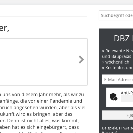
er,
DBZ 
» Relevante New
und Baupraxis
» wöchentlich
» Kostenlos un
Anti-R
n uns von diesem Jahr mehr, als wir zu
anfänge, die vor einer Pandemie und
bruch angesehen wurden, aber als viel
ukunft wird es bringen, aber das
» J
r. Denn ist nicht alles, was kommt,
aben hat es sich eingebürgert, dass
Beispiele, Hinweis
Widerruf