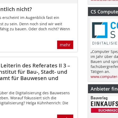
tlich nicht?
CS Computer
s erscheint im Augenblick fast ein
st zu sein. Denn noch sind wir weit
sfähig zu bauen. Oder doch nicht? Wenn
mehr
„Computer Spez
im Jahr über d
Bauen und spri
eiterin des Referates II 3 –
fachübergreife
titut für Bau-, Stadt- und
Tätigen an.
www.computer-
samt für Bauwesen und
Anbieter fi
l über die Digitalisierung des Bauwesens
ben. Worauf fokussiert sich die
italisierung? Helga Kühnhenrich: Die