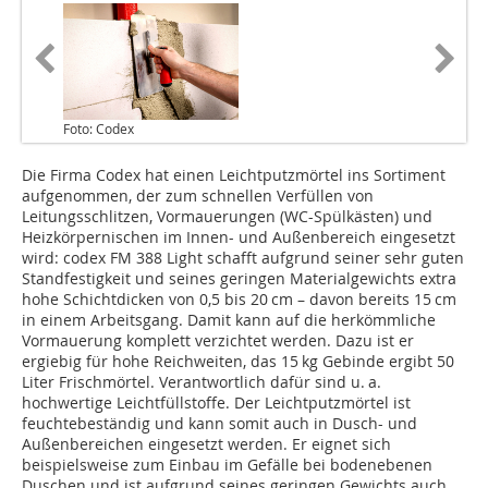
Foto: Codex
Die Firma Codex hat einen Leichtputzmörtel ins Sortiment
aufgenommen, der zum schnellen Verfüllen von
Leitungsschlitzen, Vormauerungen (WC-Spülkästen) und
Heizkörpernischen im Innen- und Außenbereich eingesetzt
wird: codex FM 388 Light schafft aufgrund seiner sehr guten
Standfestigkeit und seines geringen Materialgewichts extra
hohe Schichtdicken von 0,5 bis 20 cm – davon bereits 15 cm
in einem Arbeitsgang. Damit kann auf die herkömmliche
Vormauerung komplett verzichtet werden. Dazu ist er
ergiebig für hohe Reichweiten, das 15 kg Gebinde ergibt 50
Liter Frischmörtel. Verantwortlich dafür sind u. a.
hochwertige Leichtfüllstoffe. Der Leichtputzmörtel ist
feuchtebeständig und kann somit auch in Dusch- und
Außenbereichen eingesetzt werden. Er eignet sich
beispielsweise zum Einbau im Gefälle bei bodenebenen
Duschen und ist aufgrund seines geringen Gewichts auch