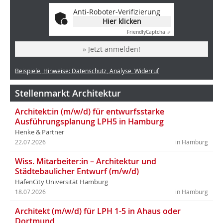
Anti-Roboter-Verifizierung
Hier klicken
Friendly
Captcha ⇗
» Jetzt anmelden!
Beispiele, Hinweise: Datenschutz, Analyse, Widerruf
Stellenmarkt Architektur
Architekt:in (m/w/d) für entwurfsstarke
Ausführungsplanung LPH5 in Hamburg
Henke & Partner
22.07.2026
in Hamburg
Wiss. Mitarbeiter:in – Architektur und
Städtebaulicher Entwurf (m/w/d)
HafenCity Universität Hamburg
18.07.2026
in Hamburg
Architekt (m/w/d) für LPH 1-5 in Ahaus oder
Dortmund