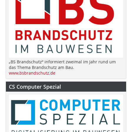
„BS Brandschutz“ informiert zweimal im Jahr rund um
das Thema Brandschutz am Bau.
www.bsbrandschutz.de
CS Computer Spezial