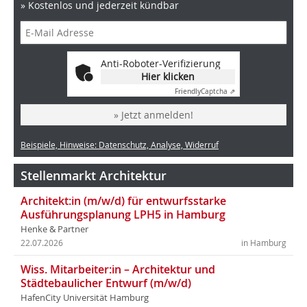
» Kostenlos und jederzeit kündbar
Anti-Roboter-Verifizierung
Hier klicken
Friendly
Captcha ⇗
» Jetzt anmelden!
Beispiele, Hinweise: Datenschutz, Analyse, Widerruf
Stellenmarkt Architektur
Architekt:in (m/w/d) für entwurfsstarke
Ausführungsplanung LPH5 in Hamburg
Henke & Partner
22.07.2026
in Hamburg
Wiss. Mitarbeiter:in – Architektur und
Städtebaulicher Entwurf (m/w/d)
HafenCity Universität Hamburg