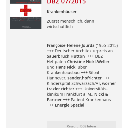
DBZ 07/2015
Krankenhäuser
Zuerst menschlich, dann
wirtschaftlich
Françoise-Hélène Jourda
(1955-2015)
+++ Deutscher Architekturpreis an
Sauerbruch Hutton
+++ DBZ
Heftpaten
Christine Nickl-Weller
und
Hans Nickl
über
Krankenhausbau +++ Siloah
Hannover,
sander.hofrichter
+++
Kinderspital Schwarzach/AT,
wörner
traxler richter
+++ Universitäts­
klinikum Frankfurt a. M.,
Nickl &
Partner
+++ Patient Krankenhaus
+++
Energie Spezial
Ressort: DBZ Intern