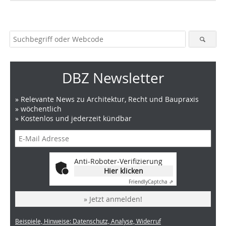
DBZ Newsletter
» Relevante News zu Architektur, Recht und Baupraxis
» wöchentlich
» Kostenlos und jederzeit kündbar
Anti-Roboter-Verifizierung
Hier klicken
Friendly
Captcha ⇗
» Jetzt anmelden!
Beispiele, Hinweise: Datenschutz, Analyse, Widerruf