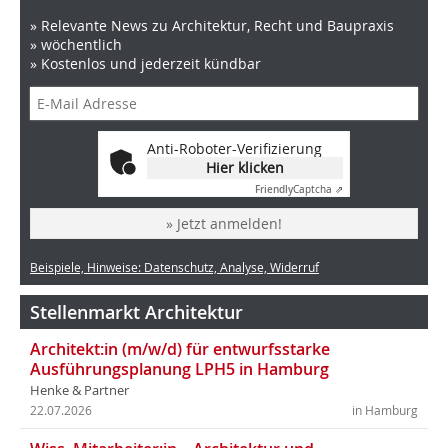
» Relevante News zu Architektur, Recht und Baupraxis
» wöchentlich
» Kostenlos und jederzeit kündbar
Anti-Roboter-Verifizierung
Hier klicken
Friendly
Captcha ⇗
» Jetzt anmelden!
Beispiele, Hinweise: Datenschutz, Analyse, Widerruf
Stellenmarkt Architektur
Architekt:in (m/w/d) für entwurfsstarke
Ausführungsplanung LPH5 in Hamburg
Henke & Partner
22.07.2026
in Hamburg