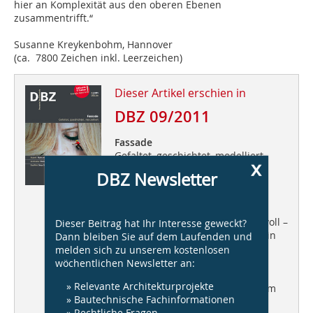
hier an Komplexität aus den oberen Ebenen
zusammentrifft.“
Susanne Kreykenbohm, Hannover
(ca. 7800 Zeichen inkl. Leerzeichen)
Dieser Artikel erschien in
DBZ 09/2011
Fassade
Gefaltet, geschichtet, modelliert
x
DBZ Newsletter
Aktuell:
Noch am Boden in
Duisburg: Herzog & de Meuron
Architektur:
Statisch anspruchsvoll –
Dieser Beitrag hat Ihr Interesse geweckt?
Hauptverwaltung der Volksbank in
Dann bleiben Sie auf dem Laufenden und
Wien/A
melden sich zu unserem kostenlosen
wöchentlichen Newsletter an:
BauWerk:
Neue Deutsche Bank
» Relevante Architekturprojekte
Türme – LEED Platin und Gold vom
» Bautechnische Fachinformationen
DGNB
» Rechtliche Fragen