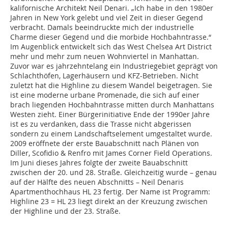
kalifornische Architekt Neil Denari. „Ich habe in den 1980er
Jahren in New York gelebt und viel Zeit in dieser Gegend
verbracht. Damals beeindruckte mich der industrielle
Charme dieser Gegend und die morbide Hochbahntrasse.“
Im Augenblick entwickelt sich das West Chelsea Art District
mehr und mehr zum neuen Wohnviertel in Manhattan.
Zuvor war es jahrzehntelang ein Industriegebiet geprägt von
Schlachthöfen, Lagerhäusern und KFZ-Betrieben. Nicht
zuletzt hat die Highline zu diesem Wandel beigetragen. Sie
ist eine moderne urbane Promenade, die sich auf einer
brach liegenden Hochbahntrasse mitten durch Manhattans
Westen zieht. Einer Bürgerinitiative Ende der 1990er Jahre
ist es zu verdanken, dass die Trasse nicht abgerissen
sondern zu einem Landschaftselement umgestaltet wurde.
2009 eröffnete der erste Bauabschnitt nach Plänen von
Diller, Scofidio & Renfro mit James Corner Field Operations.
Im Juni dieses Jahres folgte der zweite Bauabschnitt
zwischen der 20. und 28. Straße. Gleichzeitig wurde – genau
auf der Hälfte des neuen Abschnitts – Neil Denaris
Apartmenthochhaus HL 23 fertig. Der Name ist Programm:
Highline 23 = HL 23 liegt direkt an der Kreuzung zwischen
der Highline und der 23. Straße.