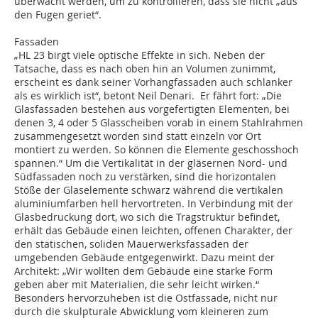
überwacht werden, um zu kontrollieren, dass sie nicht „aus
den Fugen geriet“.
Fassaden
„HL 23 birgt viele optische Effekte in sich. Neben der
Tatsache, dass es nach oben hin an Volumen zunimmt,
erscheint es dank seiner Vorhangfassaden auch schlanker
als es wirklich ist“, betont Neil Denari. Er fährt fort: „Die
Glasfassaden bestehen aus vorgefertigten Elementen, bei
denen 3, 4 oder 5 Glasscheiben vorab in einem Stahlrahmen
zusammengesetzt worden sind statt einzeln vor Ort
montiert zu werden. So können die Elemente geschosshoch
spannen.“ Um die Vertikalität in der gläsernen Nord- und
Südfassaden noch zu verstärken, sind die horizontalen
Stöße der Glaselemente schwarz während die vertikalen
aluminiumfarben hell hervortreten. In Verbindung mit der
Glasbedruckung dort, wo sich die Tragstruktur befindet,
erhält das Gebäude einen leichten, offenen Charakter, der
den statischen, soliden Mauerwerksfassaden der
umgebenden Gebäude entgegenwirkt. Dazu meint der
Architekt: „Wir wollten dem Gebäude eine starke Form
geben aber mit Materialien, die sehr leicht wirken.“
Besonders hervorzuheben ist die Ostfassade, nicht nur
durch die skulpturale Abwicklung vom kleineren zum