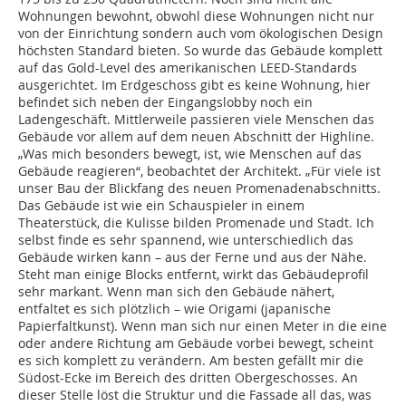
Wohnungen bewohnt, obwohl diese Wohnungen nicht nur
von der Einrichtung sondern auch vom ökologischen Design
höchsten Standard bieten. So wurde das Gebäude komplett
auf das Gold-Level des amerikanischen LEED-Standards
ausgerichtet. Im Erdgeschoss gibt es keine Wohnung, hier
befindet sich neben der Eingangslobby noch ein
Ladengeschäft. Mittlerweile passieren viele Menschen das
Gebäude vor allem auf dem neuen Abschnitt der Highline.
„Was mich besonders bewegt, ist, wie Menschen auf das
Gebäude reagieren“, beobachtet der Architekt. „Für viele ist
unser Bau der Blickfang des neuen Promenadenabschnitts.
Das Gebäude ist wie ein Schauspieler in einem
Theaterstück, die Kulisse bilden Promenade und Stadt. Ich
selbst finde es sehr spannend, wie unterschiedlich das
Gebäude wirken kann – aus der Ferne und aus der Nähe.
Steht man einige Blocks entfernt, wirkt das Gebäudeprofil
sehr markant. Wenn man sich den Gebäude nähert,
entfaltet es sich plötzlich – wie Origami (japanische
Papierfaltkunst). Wenn man sich nur einen Meter in die eine
oder andere Richtung am Gebäude vorbei bewegt, scheint
es sich komplett zu verändern. Am besten gefällt mir die
Südost-Ecke im Bereich des dritten Obergeschosses. An
dieser Stelle löst die Struktur und die Fassade all das, was