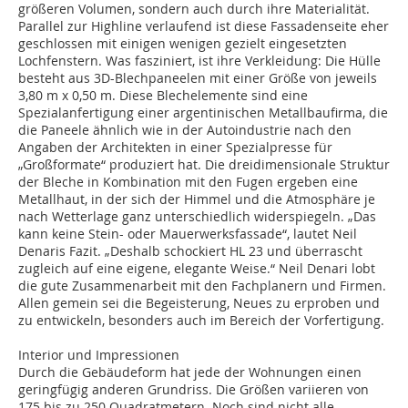
größeren Volumen, sondern auch durch ihre Materialität.
Parallel zur Highline verlaufend ist diese Fassadenseite eher
geschlossen mit einigen wenigen gezielt eingesetzten
Lochfenstern. Was fasziniert, ist ihre Verkleidung: Die Hülle
besteht aus 3D-Blechpaneelen mit einer Größe von jeweils
3,80 m x 0,50 m. Diese Blechelemente sind eine
Spezialanfertigung einer argentinischen Metallbaufirma, die
die Paneele ähnlich wie in der Autoindustrie nach den
Angaben der Architekten in einer Spezialpresse für
„Großformate“ produziert hat. Die dreidimensionale Struktur
der Bleche in Kombination mit den Fugen ergeben eine
Metallhaut, in der sich der Himmel und die Atmosphäre je
nach Wetterlage ganz unterschiedlich widerspiegeln. „Das
kann keine Stein- oder Mauerwerksfassade“, lautet Neil
Denaris Fazit. „Deshalb schockiert HL 23 und überrascht
zugleich auf eine eigene, elegante Weise.“ Neil Denari lobt
die gute Zusammenarbeit mit den Fachplanern und Firmen.
Allen gemein sei die Begeisterung, Neues zu erproben und
zu entwickeln, besonders auch im Bereich der Vorfertigung.
Interior und Impressionen
Durch die Gebäudeform hat jede der Wohnungen einen
geringfügig anderen Grundriss. Die Größen variieren von
175 bis zu 250 Quadratmetern. Noch sind nicht alle