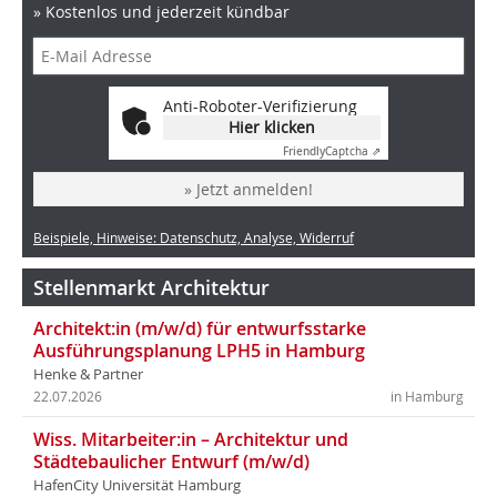
» Kostenlos und jederzeit kündbar
Anti-Roboter-Verifizierung
Hier klicken
Friendly
Captcha ⇗
» Jetzt anmelden!
Beispiele, Hinweise: Datenschutz, Analyse, Widerruf
Stellenmarkt Architektur
Architekt:in (m/w/d) für entwurfsstarke
Ausführungsplanung LPH5 in Hamburg
Henke & Partner
22.07.2026
in Hamburg
Wiss. Mitarbeiter:in – Architektur und
Städtebaulicher Entwurf (m/w/d)
HafenCity Universität Hamburg