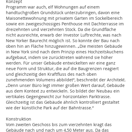
Konzept
Programm war auch, elf Wohnungen auf einem
handtuchgroßen Grundstück unterzubringen, davon eine
Maisonettewohnung mit privatem Garten im Sockelbereich
sowie ein zweigeschossiges Penthouse mit Dachterrasse im
dreizehnten und vierzehnten Stock. Da die Grundfläche
nicht ausreichte, erwarb der Investor Luftrechte, was nach
New Yorker Baurecht möglich ist. So konnte der Bau nach
oben hin an Fläche hinzugewinnen. „Die meisten Gebäude
in New York sind nach dem Prinzip eines Hochzeitskuchens
aufgebaut, indem sie zurücktreten während sie höher
werden. Für unser Gebäude entwickelten wir eine ganz
neue Form und Struktur, die auf die Baugrenzen reagiert
und gleichzeitig den Kraftfluss des nach oben
zunehmenden Volumens abbildet“, beschreibt der Architekt.
„Denn unser Büro legt immer großen Wert darauf, Gebäude
aus dem Kontext zu entwickeln. So bildet der Neubau ein
vertikales Gegengewicht zur horizontalen Parktrasse.
Gleichzeitig ist das Gebäude ähnlich kontrolliert gestaltet
wie der künstliche Park auf der Bahntrasse.“
Konstruktion
Vom zweiten Geschoss bis zum vierzehnten kragt das
Gebäude nach und nach um 4,50 Meter aus. Da das