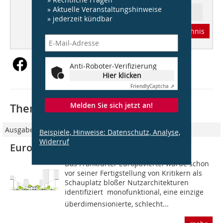
» Aktuelle Veranstaltungshinweise
Ressort: Architektur
» jederzeit kündbar
Abonnement
Inhaltsverzeichnis
Anti-Roboter-Verifizierung
Hier klicken
Friendly
Captcha ⇗
Melden Sie sich jetzt an!
Thematisch passende Artikel:
Ausgabe 01/2022
Beispiele, Hinweise: Datenschutz, Analyse,
Widerruf
Europaallee 3.0 / Highline Frankfurt
Das Frankfurter Europaviertel wurde schon
vor seiner Fertigstellung von Kritikern als
Schauplatz bloßer Nutzarchitekturen
identifiziert  monofunktional, eine einzige
überdimensionierte, schlecht...