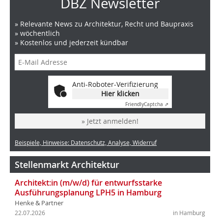
DBZ Newsletter
» Relevante News zu Architektur, Recht und Baupraxis
» wöchentlich
» Kostenlos und jederzeit kündbar
Anti-Roboter-Verifizierung
Hier klicken
Friendly
Captcha ⇗
» Jetzt anmelden!
Beispiele, Hinweise: Datenschutz, Analyse, Widerruf
Stellenmarkt Architektur
Architekt:in (m/w/d) für entwurfsstarke
Ausführungsplanung LPH5 in Hamburg
Henke & Partner
22.07.2026
in Hamburg