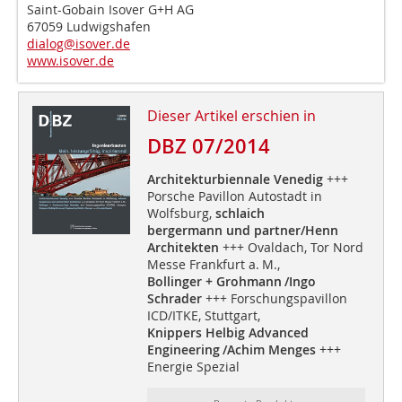
Saint-Gobain Isover G+H AG
67059 Ludwigshafen
dialog@isover.de
www.isover.de
Dieser Artikel erschien in
DBZ 07/2014
Architekturbiennale Venedig
+++
Porsche Pavillon Autostadt in
Wolfsburg,
schlaich
bergermann und partner/Henn
Architekten
+++ Ovaldach, Tor Nord
Messe Frankfurt a. M.,
Bollinger + Grohmann /Ingo
Schrader
+++ Forschungspavillon
ICD/ITKE, Stuttgart,
Knippers Helbig Advanced
Engineering /Achim Menges
+++
Energie Spezial