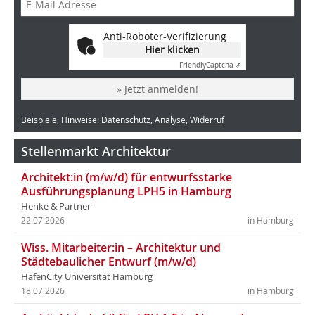
Anti-Roboter-Verifizierung
Hier klicken
Friendly
Captcha ⇗
» Jetzt anmelden!
Beispiele, Hinweise: Datenschutz, Analyse, Widerruf
Stellenmarkt Architektur
Architekt:in (m/w/d) für entwurfsstarke
Ausführungsplanung LPH5 in Hamburg
Henke & Partner
22.07.2026
in Hamburg
Wiss. Mitarbeiter:in – Architektur und
Städtebaulicher Entwurf (m/w/d)
HafenCity Universität Hamburg
18.07.2026
in Hamburg