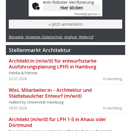
Anti-Roboter-Verifizierung
Hier klicken
Friendly
Captcha ⇗
» Jetzt anmelden!
Beispiele, Hinweise: Datenschutz, Analyse, Widerruf
Stellenmarkt Architektur
Architekt:in (m/w/d) für entwurfsstarke
Ausführungsplanung LPH5 in Hamburg
Henke & Partner
22.07.2026
in Hamburg
Wiss. Mitarbeiter:in – Architektur und
Städtebaulicher Entwurf (m/w/d)
HafenCity Universität Hamburg
18.07.2026
in Hamburg
Architekt (m/w/d) für LPH 1-5 in Ahaus oder
Dortmund