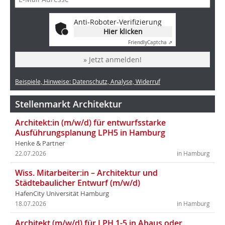
Anti-Roboter-Verifizierung
Hier klicken
Friendly
Captcha ⇗
» Jetzt anmelden!
Beispiele, Hinweise: Datenschutz, Analyse, Widerruf
Stellenmarkt Architektur
Architekt:in (m/w/d) für entwurfsstarke
Ausführungsplanung LPH5 in Hamburg
Henke & Partner
22.07.2026
in Hamburg
Wiss. Mitarbeiter:in – Architektur und
Städtebaulicher Entwurf (m/w/d)
HafenCity Universität Hamburg
18.07.2026
in Hamburg
Architekt (m/w/d) für LPH 1-5 in Ahaus oder