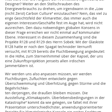
Designer? Weiter an den Stellschrauben des
Energieverbrauchs zu drehen, um irgendwann in die „Low
(nicht Zero!) Carbon Culture“ einzutauchen? Nein, das viel zu
enge Gesichtsfeld der Klimaretter, das immer auch die
eigenen Interessen/Geschäfte fest im Auge hat, wird nicht
ausreichen. Den dazu notwendigen globalen Konsens in
dieser Frage erreichen wir nicht einmal auf kommunaler
Ebene. Interessant in diesem Zusammenhang sind die
Projekte R128 und R129 des Herrn Sobek: Mit der Glaskiste
R128 hatte er noch den Spagat technoider Vernunft
versucht, mit R129 bereits die Fluchtbewegung angedeutet:
In die Höhe, zum Sternenhimmel über der Kapsel, der uns
eine Zukunftsprojektion jenseits allen irdischen
Jammertälern ist.
Wir werden uns also anpassen müssen, wir werden
Fluchtburgen, Zufluchten entwickeln gegen
Überschwemmung und Überhitzung, gegen Stürme und die
Begehrlichkei-
ten derjenigen, die draußen bleiben müssen. Die
Ausstellung „Klimakapseln. Überlebensbedingungen in der
Katastrophe“ kommt da wie gelegen, sie faltet mit ihrer
Präsentation unterschiedlichster, anwendungsorientierter
Projekte für klimatologische Kapseln ein weites Spektrum