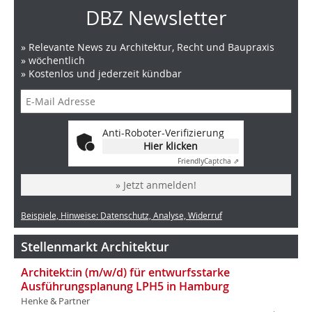
DBZ Newsletter
» Relevante News zu Architektur, Recht und Baupraxis
» wöchentlich
» Kostenlos und jederzeit kündbar
Anti-Roboter-Verifizierung
Hier klicken
Friendly
Captcha ⇗
» Jetzt anmelden!
Beispiele, Hinweise: Datenschutz, Analyse, Widerruf
Stellenmarkt Architektur
Architekt:in (m/w/d) für entwurfsstarke
Ausführungsplanung LPH5 in Hamburg
Henke & Partner