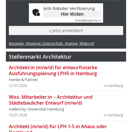
Anti-Roboter-Verifizierung
Hier klicken
Friendly
Captcha ⇗
» Jetzt anmelden!
Beispiele, Hinweise: Datenschutz, Analyse, Widerruf
Stellenmarkt Architektur
Architekt:in (m/w/d) für entwurfsstarke
Ausführungsplanung LPH5 in Hamburg
Henke & Partner
22.07.2026
in Hamburg
Wiss. Mitarbeiter:in – Architektur und
Städtebaulicher Entwurf (m/w/d)
HafenCity Universität Hamburg
18.07.2026
in Hamburg
Architekt (m/w/d) für LPH 1-5 in Ahaus oder