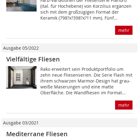
Farb-Variationen der Fliesenserie Pianoro
(ital. für Hochebene) von Korzilius ergänzen
sich mit dem großzügigen Format der
Keramik (798?x?398?x?11 mm). Fünf...
mehr
Ausgabe 05/2022
Vielfältige Fliesen
Rako erweitert sein Produktportfolio um
zehn neue Fliesen­serien. Die Serie Flash mit
ihrem schwarzen Marmor-Design hat grau-
weiße Maserungen und eine matte
Oberfläche. Die Wandfliesen im Format...
mehr
Ausgabe 03/2021
Mediterrane Fliesen