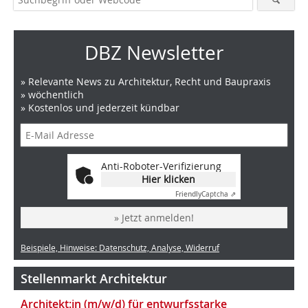
DBZ Newsletter
» Relevante News zu Architektur, Recht und Baupraxis
» wöchentlich
» Kostenlos und jederzeit kündbar
Anti-Roboter-Verifizierung
Hier klicken
Friendly
Captcha ⇗
» Jetzt anmelden!
Beispiele, Hinweise: Datenschutz, Analyse, Widerruf
Stellenmarkt Architektur
Architekt:in (m/w/d) für entwurfsstarke