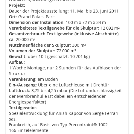
Projekt:
Dauer der Projektausstellung: 11. Mai bis 23. Juni 2011
Ort:
Grand Palais, Paris
Dimension der Installation:
100 m x 72 m x 34 m
Verarbeitetes Textilgewebe für die Skulptur:
12 092 m²
Gesamtverbrauch Textilgewebe (inklusive Abschnitte):
ca. 20 000 m²
Nutzinnenfläche der Skulptur:
300 m²
Volumen der Skulptur:
72 000 m³
Gewicht:
über 10 t (geschätzt: 10 701 kg)
Aufbau:
1 Woche Montage, nur 2 Stunden für das Aufblasen der
Struktur
Verankerung:
am Boden
Ein-/Ausgang:
Über eine Luftschleuse mit Drehtür
Luftdruck:
3,75 bis 4,25 mbar (Die Luftundurchlässigkeit
der Membranhülle ist dabei ein entscheidender
Energiesparfaktor)
Textilgewebe:
Spezialentwicklung für Anish Kapoor von Serge Ferrari
sas,
Frankreich, auf Basis von Typ Precontraint® 1002
166 Einzelelemente