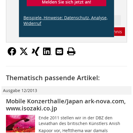
Melden Sie sich jetzt an!
Bauschäden:
Neues aus der
Forschung - Gradientenbetone
Beispiele, Hinweise: Datenschutz, Analyse,
Ressort: Architektur
Widerruf
Abonnement
Inhaltsverzeichnis
Thematisch passende Artikel:
Ausgabe 12/2013
Mobile Konzerthalle/Japan ark-nova.com,
www.isozaki.co.jp
Ende 2011 stellen wir in der DBZ den
Leviathan des britischen Künstlers Anish
Kapoor vor, Heftthema war damals