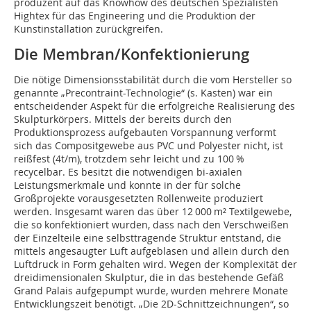
produzent auf das Knowhow des deutschen Spezialisten
Hightex für das Engineering und die Produktion der
Kunstinstallation zurückgreifen.
Die Membran/Konfektionierung
Die nötige Dimensionsstabilität durch die vom Hersteller so
genannte „Precontraint-Technologie“ (s. Kasten) war ein
entscheiden­der Aspekt für die erfolgreiche Realisierung des
Skulpturkörpers. Mittels der bereits durch den
Produktionsprozess aufgebauten Vorspannung verformt
sich das Compositgewebe aus PVC und Polyester nicht, ist
reißfest (4t/m), trotzdem sehr leicht und zu 100 %
recycelbar. Es besitzt die notwendigen bi-axialen
Leistungsmerkmale und konnte in der für solche
Großprojekte vorausgesetzten Rollenweite produziert
werden. Insgesamt waren das über 12 000 m² Textilgewebe,
die so konfektioniert wurden, dass nach den Verschweißen
der Einzelteile eine selbsttragende Struktur entstand, die
mittels angesaugter Luft aufgeblasen und allein durch den
Luftdruck in Form gehalten wird. Wegen der Komplexität der
dreidimensionalen Skulptur, die in das bestehende Gefäß
Grand Palais aufgepumpt wurde, wurden mehrere Monate
Entwicklungszeit benötigt. „Die 2D-Schnittzeichnungen“, so