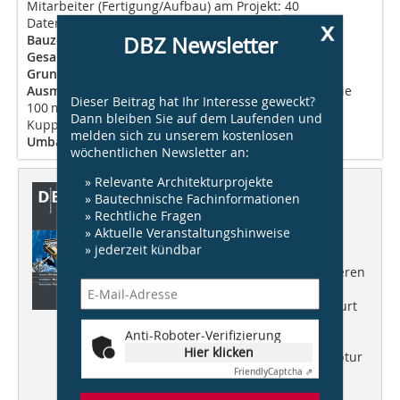
Mitarbeiter (Fertigung/Aufbau) am Projekt: 40
Daten Grand Palais
x
DBZ Newsletter
Bauzeit:
1897-1900
Gesamtfläche:
72 000 m²
Grundfläche Hauptschiff:
13 500 m²
Ausmaße Hauptschiff:
Länge 200 m, Breite 50 m sowie
Dieser Beitrag hat Ihr Interesse geweckt?
100 m im Bereich der Kuppel – Höhe 45 m unter der
Dann bleiben Sie auf dem Laufenden und
Kuppel, 35 m im Nord- und Südflügel, 60 m im Turm
melden sich zu unserem kostenlosen
Umbauter Raum im Hauptschiff:
450 000 m³
wöchentlichen Newsletter an:
» Relevante Architekturprojekte
Dieser Artikel erschien in
» Bautechnische Fachinformationen
» Rechtliche Fragen
DBZ 12/2011
» Aktuelle Veranstaltungshinweise
» jederzeit kündbar
Materialien
entdecken, formen, experimentieren
Aktuell:
KfW-Westarkade, Frankfurt
a.M. (Sauerbruch Hutton)
Anti-Roboter-Verifizierung
Hier klicken
Architektur:
Monumental - Skulptur
von Anish Kapoor
Friendly
Captcha ⇗