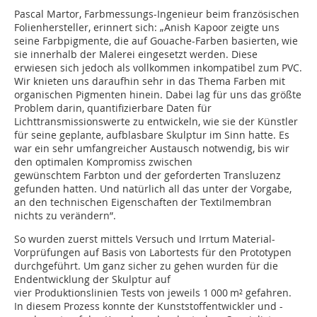
Pascal Martor, Farbmessungs-Ingenieur beim französischen
Folienhersteller, erinnert sich: „Anish Kapoor zeigte uns
seine Farbpigmente, die auf Gouache-Farben basierten, wie
sie innerhalb der Malerei eingesetzt werden. Diese
erwiesen sich jedoch als vollkommen inkompatibel zum PVC.
Wir knieten uns daraufhin sehr in das Thema Farben mit
organischen Pigmenten hinein. Dabei lag für uns das größte
Problem darin, quantifizierbare Daten für
Lichttransmissionswerte zu entwickeln, wie sie der Künstler
für seine geplante, aufblasbare Skulptur im Sinn hatte. Es
war ein sehr umfangreicher Austausch notwendig, bis wir
den optimalen Kompromiss zwischen
gewünschtem Farbton und der geforderten Transluzenz
gefunden hatten. Und natürlich all das unter der Vorgabe,
an den technischen Eigenschaften der Textilmembran
nichts zu verändern”.
So wurden zuerst mittels Versuch und Irrtum Material-
Vorprüfungen auf Basis von Labortests für den Prototypen
durchgeführt. Um ganz sicher zu gehen wurden für die
Endentwicklung der Skulptur auf
vier Produktionslinien Tests von jeweils 1 000 m² gefahren.
In diesem Prozess konnte der Kunststoffentwickler und -