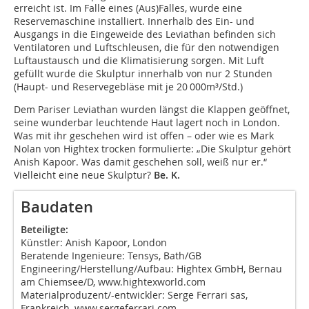
erreicht ist. Im Falle eines (Aus)Falles, wurde eine
Reservemaschine installiert. Innerhalb des Ein- und
Ausgangs in die Eingeweide des Leviathan befinden sich
Ventilatoren und Luftschleusen, die für den notwendigen
Luftaustausch und die Klimatisierung sorgen. Mit Luft
gefüllt wurde die Skulptur innerhalb von nur 2 Stunden
(Haupt- und Reservegebläse mit je 20 000m³/Std.)
Dem Pariser Leviathan wurden längst die Klappen geöffnet,
seine wunderbar leuchtende Haut lagert noch in London.
Was mit ihr geschehen wird ist offen – oder wie es Mark
Nolan von Hightex trocken formulierte: „Die Skulptur gehört
Anish Kapoor. Was damit geschehen soll, weiß nur er.“
Vielleicht eine neue Skulptur?
Be. K.
Baudaten
Beteiligte:
Künstler: Anish Kapoor, London
Beratende Ingenieure: Tensys, Bath/GB
Engineering/Herstellung/Aufbau: Hightex GmbH, Bernau
am Chiemsee/D, www.hightexworld.com
Materialproduzent/-entwickler: Serge Ferrari sas,
Frankreich, www.sergeferrari.com