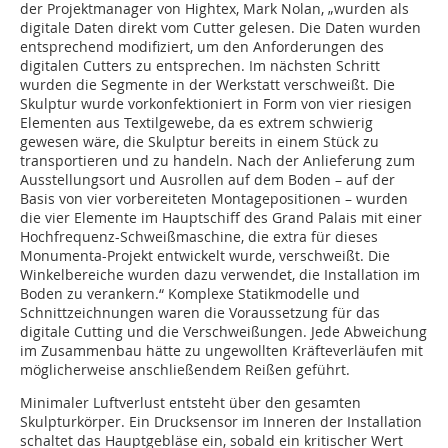
der Projektmanager von Hightex, Mark Nolan, „wurden als
digitale Daten direkt vom Cutter gelesen. Die Daten wurden
entsprechend modifiziert, um den Anforderungen des
digitalen Cutters zu entsprechen. Im nächsten Schritt
wurden die Segmente in der Werkstatt verschweißt. Die
Skulptur wurde vorkonfektioniert in Form von vier riesigen
Elemen­ten aus Textilgewebe, da es extrem schwierig
gewesen wäre, die Skulptur bereits in einem Stück zu
transportieren und zu handeln. Nach der Anlieferung zum
Ausstellungsort und Ausrollen auf dem Boden – auf der
Basis von vier vorbereiteten Montagepositionen – wurden
die vier Elemente im Hauptschiff des Grand Palais mit einer
Hochfrequenz-Schweißmaschine, die extra für dieses
Monumenta-Projekt entwickelt wurde, verschweißt. Die
Winkelbereiche wurden dazu verwendet, die Installation im
Boden zu verankern.“ Komplexe Statikmodelle und
Schnittzeichnungen waren die Voraussetzung für das
digitale Cutting und die Verschweißungen. Jede Abweichung
im Zusammenbau hätte zu ungewollten Kräfteverläufen mit
möglicherweise anschließendem Reißen geführt.
Minimaler Luftverlust entsteht über den gesamten
Skulpturkörper. Ein Drucksensor im Inneren der Installation
schaltet das Hauptgebläse ein, sobald ein kritischer Wert