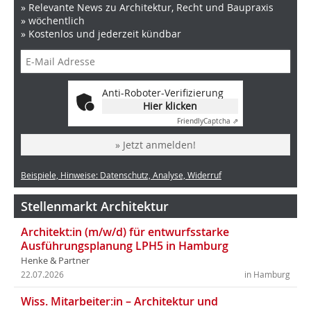
» Relevante News zu Architektur, Recht und Baupraxis
» wöchentlich
» Kostenlos und jederzeit kündbar
Anti-Roboter-Verifizierung
Hier klicken
Friendly
Captcha ⇗
» Jetzt anmelden!
Beispiele, Hinweise: Datenschutz, Analyse, Widerruf
Stellenmarkt Architektur
Architekt:in (m/w/d) für entwurfsstarke
Ausführungsplanung LPH5 in Hamburg
Henke & Partner
22.07.2026
in Hamburg
Wiss. Mitarbeiter:in – Architektur und