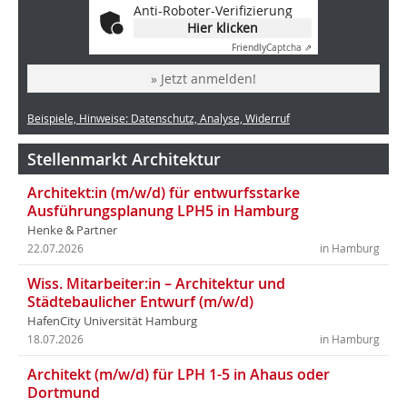
Anti-Roboter-Verifizierung
Hier klicken
Friendly
Captcha ⇗
» Jetzt anmelden!
Beispiele, Hinweise: Datenschutz, Analyse, Widerruf
Stellenmarkt Architektur
Architekt:in (m/w/d) für entwurfsstarke
Ausführungsplanung LPH5 in Hamburg
Henke & Partner
22.07.2026
in Hamburg
Wiss. Mitarbeiter:in – Architektur und
Städtebaulicher Entwurf (m/w/d)
HafenCity Universität Hamburg
18.07.2026
in Hamburg
Architekt (m/w/d) für LPH 1-5 in Ahaus oder
Dortmund