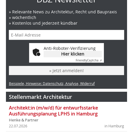
» Relevante News zu Architektur, Recht und Baupraxis
» wöchentlich
» Kostenlos und jederzeit kündbar
Anti-Roboter-Verifizierung
Hier klicken
Friendly
Captcha ⇗
» Jetzt anmelden!
Beispiele, Hinweise: Datenschutz, Analyse, Widerruf
Stellenmarkt Architektur
Architekt:in (m/w/d) für entwurfsstarke
Ausführungsplanung LPH5 in Hamburg
Henke & Partner
22.07.2026
in Hamburg