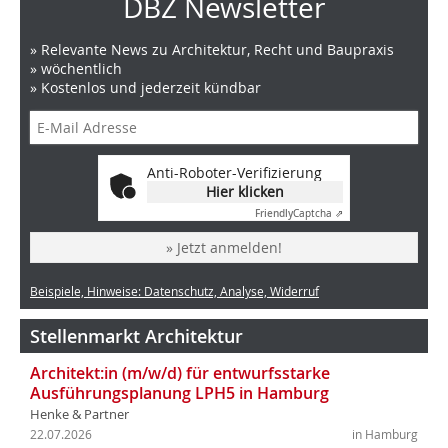
DBZ Newsletter
» Relevante News zu Architektur, Recht und Baupraxis
» wöchentlich
» Kostenlos und jederzeit kündbar
Anti-Roboter-Verifizierung
Hier klicken
Friendly
Captcha ⇗
» Jetzt anmelden!
Beispiele, Hinweise: Datenschutz, Analyse, Widerruf
Stellenmarkt Architektur
Architekt:in (m/w/d) für entwurfsstarke
Ausführungsplanung LPH5 in Hamburg
Henke & Partner
22.07.2026
in Hamburg