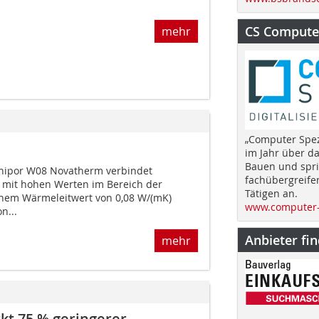
CS Computer
mehr
„Computer Spez
im Jahr über d
Bauen und spri
nipor W08 Novatherm verbindet
fachübergreife
 mit hohen Werten im Bereich der
Tätigen an.
em Wärmeleitwert von 0,08 W/(mK)
www.computer-
n...
Anbieter fi
mehr
kt 75 % geringerer