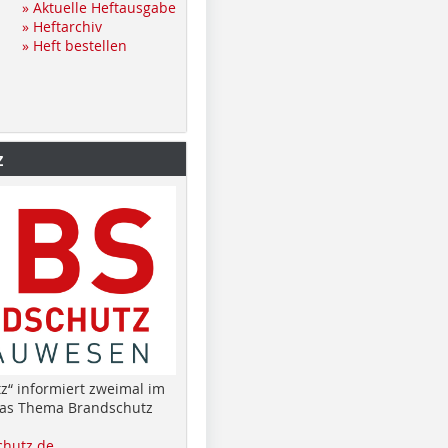
» Aktuelle Heftausgabe
» Heftarchiv
» Heft bestellen
z
z“ informiert zweimal im
das Thema Brandschutz
hutz.de