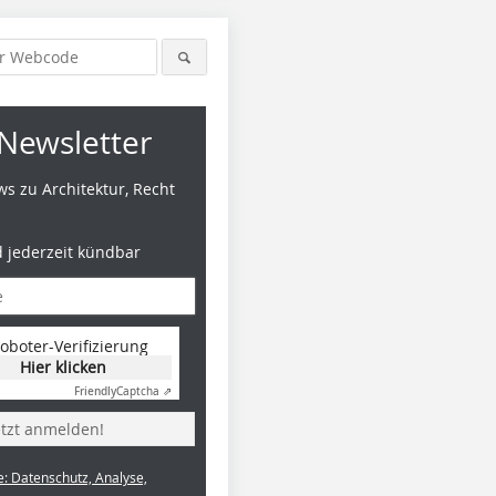
Newsletter
s zu Architektur, Recht
d jederzeit kündbar
oboter-Verifizierung
Hier klicken
Friendly
Captcha ⇗
etzt anmelden!
e: Datenschutz, Analyse,