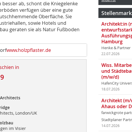
h besser ab, schont die Kniegelenke
terböden verfügen über eine gute
Stellenmark
rutschhemmende Oberfläche. Sie
ustriehallen, sowie Hotels und
Architekt:in 
bau geraten sie als Natur Fußboden
entwurfsstar
Ausführungsp
Hamburg
Henke & Partner
orf
www.holzpflaster.de
22.07.2026
Wiss. Mitarbei
schien in
und Städteba
19
(m/w/d)
HafenCity Univer
18.07.2026
Architects
Architekt (m/
Ahaus oder 
ridge
chitects, London/UK
farwickgrote par
Stadtplaner Par
olzbau
14.07.2026
en im Visier