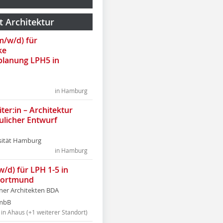
t Architektur
(m/w/d) für
ke
lanung LPH5 in
in Hamburg
ter:in – Architektur
ulicher Entwurf
sität Hamburg
in Hamburg
w/d) für LPH 1-5 in
Dortmund
tner Architekten BDA
tmbB
in Ahaus (+1 weiterer Standort)