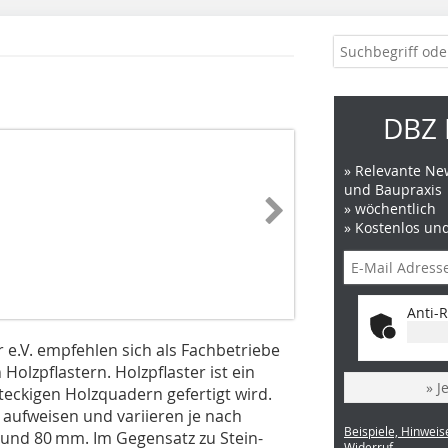
DBZ 
» Relevante New
und Baupraxis
» wöchentlich
» Kostenlos un
Anti-R
 e.V. empfehlen sich als Fachbetriebe
olzpflastern. Holzpflaster ist ein
» J
teckigen Holzquadern gefertigt wird.
aufweisen und variieren je nach
Beispiele, Hinweis
und 80 mm. Im Gegensatz zu Stein-
Widerruf