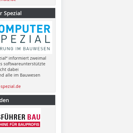
 Spezial
ial“ informiert zweimal
as softwareunterstützte
cht dabei
nd alle im Bauwesen
spezial.de
nden