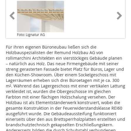
Foto: Lignatur AG
Für ihren eigenen Büroneubau ließen sich die
Holzbauspezia­listen der Remund Holzbau AG von
rollimarchini Architekten ein vierstöckiges Gebäude planen
– natürlich aus Holz. Das neue Firmengebäude mit seiner
streng gerasterten Fassade bietet Platz für Büros, Lager und
den Küchen-Showroom. Über einem Sockelgeschoss mit
Lagerräumen erheben sich drei Büroetagen mit je ca. 300
m². Während das Lagergeschoss mit einer vertikalen Lattung
verkleidet ist, wurden die Obergeschosse im gleichen
Farbton mit einer flächigen Holzs­chalung versehen. Der
Holzbau ist als Elementständerwerk konstruiert, wobei die
gesamte Konstruktion in der Feuer­widerstandsklasse REI60
ausgeführt wurde. Die Gebäudeaussteifung funktioniert
einerseits über den aus Brettsperrholzplatten erstellten und
brandschutztechnisch gekapselten Erschließungskern.
Andererseits bilden die durch Schubstahl verbundenen