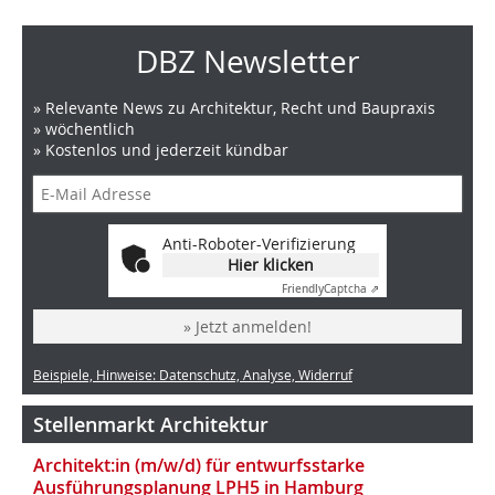
DBZ Newsletter
» Relevante News zu Architektur, Recht und Baupraxis
» wöchentlich
» Kostenlos und jederzeit kündbar
Anti-Roboter-Verifizierung
Hier klicken
Friendly
Captcha ⇗
» Jetzt anmelden!
Beispiele, Hinweise: Datenschutz, Analyse, Widerruf
Stellenmarkt Architektur
Architekt:in (m/w/d) für entwurfsstarke
Ausführungsplanung LPH5 in Hamburg