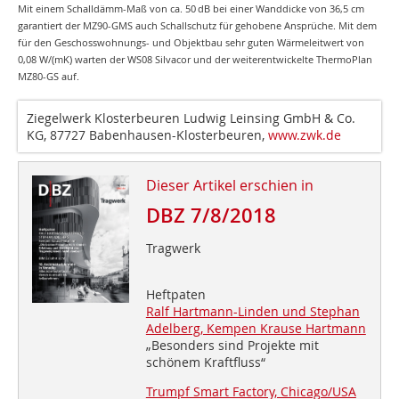
Mit einem Schalldämm-Maß von ca. 50 dB bei einer Wanddicke von 36,5 cm
garantiert der MZ90-GMS auch Schallschutz für gehobene Ansprüche. Mit dem
für den Geschosswohnungs- und Objektbau sehr guten Wärmeleitwert von
0,08 W/(mK) warten der WS08 Silvacor und der weiterentwickelte ThermoPlan
MZ80-GS auf.
Ziegelwerk Klosterbeuren Ludwig Leinsing GmbH & Co.
KG, 87727 Babenhausen-Klosterbeuren,
www.zwk.de
Dieser Artikel erschien in
DBZ 7/8/2018
Tragwerk
Heftpaten
Ralf Hartmann-Linden und Stephan
Adelberg, Kempen Krause Hartmann
„Besonders sind Projekte mit
schönem Kraftfluss“
Trumpf Smart Factory, Chicago/USA