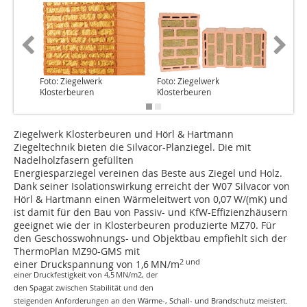
Foto: Ziegelwerk
Foto: Ziegelwerk
Foto: Zi
Klosterbeuren
Klosterbeuren
Kloster
Ziegelwerk Klosterbeuren und Hörl & Hartmann
Ziegeltechnik bieten die Silvacor-Planziegel. Die mit
Nadelholzfasern gefüllten
Energiesparziegel vereinen das Beste aus Ziegel und Holz.
Dank seiner Isolationswirkung erreicht der W07 Silvacor von
Hörl & Hartmann einen Wärmeleitwert von 0,07 W/(mK) und
ist damit für den Bau von Passiv- und KfW-Effizienzhäusern
geeignet wie der in Klosterbeuren produzierte MZ70. Für
den Geschosswohnungs- und Objektbau empfiehlt sich der
ThermoPlan MZ90-GMS mit
2 und
einer Druckspannung von 1,6 MN/m
einer Druckfestigkeit von 4,5 MN/m2, der
den Spagat zwischen Stabilität und den
steigenden Anforderungen an den Wärme-, Schall- und Brandschutz meistert.