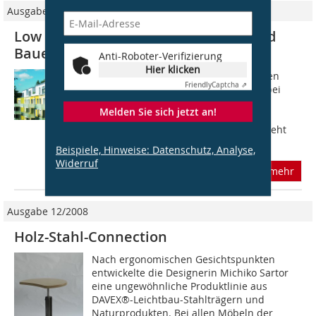
Ausgabe 11/2008
Low Budget – High Quality Planen und
Bauen mit dünnen Stahlblechen
Anti-Roboter-Verifizierung
Hier klicken
Der größte Anteil unserer Bauaufgaben
Friendly
Captcha ⇗
liegt bereits im Gebäudebestand. Dabei
kommt der Nachverdichtung in
Melden Sie sich jetzt an!
Ballungsgebieten eine besondere
Bedeutung zu. Die erwähnte Studie sieht
allein in...
Beispiele, Hinweise: Datenschutz, Analyse,
Widerruf
mehr
Ausgabe 12/2008
Holz-Stahl-Connection
Nach ergonomischen Gesichtspunkten
entwickelte die Designerin Michiko Sartor
eine ungewöhnliche Produktlinie aus
DAVEX®-Leichtbau-Stahlträgern und
Naturprodukten. Bei allen Möbeln der