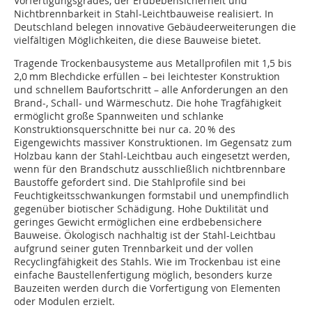
Vorfertigungsgrades, der Erdbebensicherheit und
Nichtbrennbarkeit in Stahl-Leichtbauweise realisiert. In
Deutschland belegen innovative Gebäudeerweiterungen die
vielfältigen Möglichkeiten, die diese Bauweise bietet.
Tragende Trockenbausysteme aus Metallprofilen mit 1,5 bis
2,0 mm Blechdicke erfüllen – bei leichtester Konstruktion
und schnellem Baufortschritt – alle Anforderungen an den
Brand-, Schall- und Wärmeschutz. Die hohe Tragfähigkeit
ermöglicht große Spannweiten und schlanke
Konstruktionsquerschnitte bei nur ca. 20 % des
Eigengewichts massiver Konstruktionen. Im Gegensatz zum
Holzbau kann der Stahl-Leichtbau auch eingesetzt werden,
wenn für den Brandschutz ausschließlich nichtbrennbare
Baustoffe gefordert sind. Die Stahlprofile sind bei
Feuchtigkeitsschwankungen formstabil und unempfindlich
gegenüber biotischer Schädigung. Hohe Duktilität und
geringes Gewicht ermöglichen eine erdbebensichere
Bauweise. Ökologisch nachhaltig ist der Stahl-Leichtbau
aufgrund seiner guten Trennbarkeit und der vollen
Recyclingfähigkeit des Stahls. Wie im Trockenbau ist eine
einfache Baustellenfertigung möglich, besonders kurze
Bauzeiten werden durch die Vorfertigung von Elementen
oder Modulen erzielt.