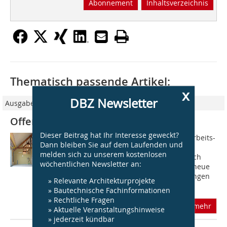
Abonnement
Inhaltsverzeichnis
Thematisch passende Artikel:
x
DBZ Newsletter
Ausgabe 11/2021
Offene Systeme flexibel nutzen
Dieser Beitrag hat Ihr Interesse geweckt?
Ein wachsender Bedarf an flexiblen Arbeits-
Dann bleiben Sie auf dem Laufenden und
und Wohnformen durch steigende
melden sich zu unserem kostenlosen
Arbeitsanteile im Homeoffice sowie sich
wöchentlichen Newsletter an:
verändernde Lebenssitua­tionen und neue
Wohnansprüche fordern oft Anpassungen
» Relevante Architekturprojekte
oder...
» Bautechnische Fachinformationen
» Rechtliche Fragen
mehr
» Aktuelle Veranstaltungshinweise
» jederzeit kündbar