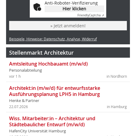
Anti-Roboter-Verifizierung
Hier klicken
Friendly
Captcha ⇗
» Jetzt anmelden!
Beispiele, Hinweise: Datenschutz, Analyse, Widerruf
Stellenmarkt Architektur
Amtsleitung Hochbauamt (m/w/d)
Personalabteilung
vor 1 h
in Nordhorn
Architekt:in (m/w/d) für entwurfsstarke
Ausführungsplanung LPH5 in Hamburg
Henke & Partner
22.07.2026
in Hamburg
Wiss. Mitarbeiter:in – Architektur und
Städtebaulicher Entwurf (m/w/d)
HafenCity Universität Hamburg