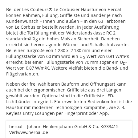
Bei der Les Couleurs® Le Corbusier Haustür von Heroal
können Rahmen, Füllung, Griffleiste und Bänder je nach
Kundenwunsch – innen und außen – in den 63 Farbtönen
von Le Corbusier bestellt werden. In jeder Ausführung
bietet die Türfüllung mit der Widerstandsklasse RC 2
standardmäßig ein hohes Maß an Sicherheit. Daneben
erreicht sie hervorragende Wärme- und Schallschutzwerte:
Bei einer Türgröße von 1 230 x 2 180 mm und einer
Füllungsstärke von 60 mm wird ein U
-Wert von 0,91 W/m²K
D
erreicht, bei einer Füllungsstärke von 70 mm sogar ein U
-
D
Wert von 0,87 W/m²K. Weitere Vielfalt bieten die Band- und
Flügelvarianten.
Neben der frei wählbaren Bauform und Öffnungsart kann
auch bei der ergonomischen Griffleiste aus drei Längen
gewählt werden. Optional sind in die Griffleiste LED-
Lichtbänder integriert. Für erweiterten Bedienkomfort ist die
Haustür mit modernen Technologien kompatibel, wie z. B.
Keyless Entry Lösungen per Fingerprint oder App.
heroal – Johann Henkenjohann GmbH & Co. KG33415
Verlwww.heroal.de