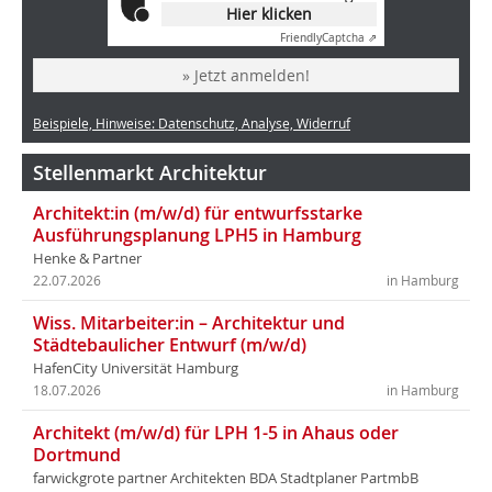
Hier klicken
Friendly
Captcha ⇗
» Jetzt anmelden!
Beispiele, Hinweise: Datenschutz, Analyse, Widerruf
Stellenmarkt Architektur
Architekt:in (m/w/d) für entwurfsstarke
Ausführungsplanung LPH5 in Hamburg
Henke & Partner
22.07.2026
in Hamburg
Wiss. Mitarbeiter:in – Architektur und
Städtebaulicher Entwurf (m/w/d)
HafenCity Universität Hamburg
18.07.2026
in Hamburg
Architekt (m/w/d) für LPH 1-5 in Ahaus oder
Dortmund
farwickgrote partner Architekten BDA Stadtplaner PartmbB