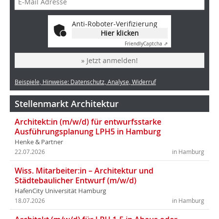
Anti-Roboter-Verifizierung
Hier klicken
Friendly
Captcha ⇗
» Jetzt anmelden!
Beispiele, Hinweise: Datenschutz, Analyse, Widerruf
Stellenmarkt Architektur
Architekt:in (m/w/d) für entwurfsstarke
Ausführungsplanung LPH5 in Hamburg
Henke & Partner
22.07.2026
in Hamburg
Wiss. Mitarbeiter:in – Architektur und
Städtebaulicher Entwurf (m/w/d)
HafenCity Universität Hamburg
18.07.2026
in Hamburg