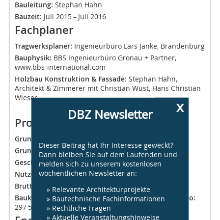
Bauleitung:
Stephan Hahn
Bauzeit:
Juli 2015 – Juli 2016
Fachplaner
Tragwerksplaner:
Ingenieurbüro Lars Janke, Brandenburg
Bauphysik:
BBS Ingenieurbüro Gronau + Partner,
www.bbs-international.com
Holzbau Konstruktion & Fassade:
Stephan Hahn,
Architekt & Zimmerer mit Christian Wüst, Hans Christian
Wieser
x
DBZ Newsletter
Projektdaten
Grundstücksgröße:
1 800 m²
Dieser Beitrag hat Ihr Interesse geweckt?
Grundflächenzahl:
0,06
Dann bleiben Sie auf dem Laufenden und
Geschossflächenzahl:
0,09
melden sich zu unserem kostenlosen
wöchentlichen Newsletter an:
Nutzfläche:
118 m²
Brutto-Grundfläche:
172 m²
» Relevante Architekturprojekte
Baukosten (nach DIN 276, KG 100-700) Gesamt brutto:
» Bautechnische Fachinformationen
297 500 €
» Rechtliche Fragen
» Aktuelle Veranstaltungshinweise