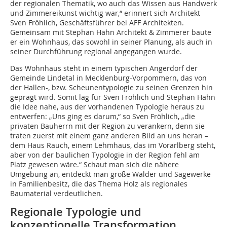
der regionalen Thematik, wo auch das Wissen aus Handwerk
und Zimmereikunst wichtig war,“ erinnert sich Architekt
Sven Fröhlich, Geschäftsführer bei AFF Architekten.
Gemeinsam mit Stephan Hahn Architekt & Zimmerer baute
er ein Wohnhaus, das sowohl in seiner Planung, als auch in
seiner Durchführung regional angegangen wurde.
Das Wohnhaus steht in einem typischen Angerdorf der
Gemeinde Lindetal in Mecklenburg-Vorpommern, das von
der Hallen-, bzw. Scheunentypologie zu seinen Grenzen hin
geprägt wird. Somit lag für Sven Fröhlich und Stephan Hahn
die Idee nahe, aus der vorhandenen Typologie heraus zu
entwerfen: „Uns ging es darum,“ so Sven Fröhlich, „die
privaten Bauherrn mit der Region zu verankern, denn sie
traten zuerst mit einem ganz anderen Bild an uns heran –
dem Haus Rauch, einem Lehmhaus, das im Vorarlberg steht,
aber von der baulichen Typologie in der Region fehl am
Platz gewesen wäre.“ Schaut man sich die nähere
Umgebung an, entdeckt man große Wälder und Sägewerke
in Familienbesitz, die das Thema Holz als regionales
Baumaterial verdeutlichen.
Regionale Typologie und
konzeptionelle Transformation