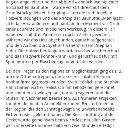
Region angeliefert und der Abbund – ähnlich wie bei einer
historischen Bauhütte – wurde vor Ort direkt auf dem
Grundstück geleistet. Hier ging es um die traditionellen
Holzverbindungen und das Prinzip der Bauhütte: „Man lässt
sich das Holz anliefern und baut ab dem Moment vor Ort in
einer Bauhütte und mit seinem Werkzeug. In diesem Fall
haben wir mit drei Zimmerern dort in Zelten gewohnt,
während wir das Holz abgebunden, danach aufgerichtet
und den Ausbau durchgeführt haben,“ erzählt Stephan
Hahn. Die Holzverbindungen wurden vorher alle berechnet
und das Tragwerk konnte krahn- und gerüstfrei, dafür mit
Spanngurten per Flaschenzug aufgerichtet werden.
Bei den Fragen zu den regionalen Möglichkeiten ging es z. B.
um die Ortbetontreppen, die von einer lokalen kleinen
Rohbaufirma gegossen wurden. Sven Fröhlich und Stephan
Hahn hatten vorher realistisch mit Fehlstellen gerechnet
und konnten so, wie geplant, darauf reagieren und die
Stufen im Nachhinein bearbeiten. Aus früheren Projekten
kannten die beiden Architekten zudem Fensterfirmen aus
der Region, die den Schritt gewagt und unvorbehandelte
Eichenfenster geliefert haben. Die Kiesschüttung auf der
Decke wurde gemeinsam beim Richtfest mit allen Gästen
per Eimerkette und innerhalb von zwei Stunden erledigt