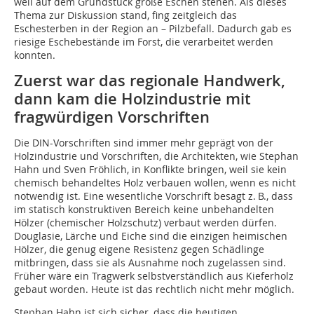
weil auf dem Grundstück große Eschen stehen. Als dieses
Thema zur Diskussion stand, fing zeitgleich das
Eschesterben in der Region an – Pilzbefall. Dadurch gab es
riesige Eschebestände im Forst, die verarbeitet werden
konnten.
Zuerst war das regionale Handwerk,
dann kam die Holzindustrie mit
fragwürdigen Vorschriften
Die DIN-Vorschriften sind immer mehr geprägt von der
Holzindustrie und Vorschriften, die Architekten, wie Stephan
Hahn und Sven Fröhlich, in Konflikte bringen, weil sie kein
chemisch behandeltes Holz verbauen wollen, wenn es nicht
notwendig ist. Eine wesentliche Vorschrift besagt z. B., dass
im statisch konstruktiven Bereich keine unbehandelten
Hölzer (chemischer Holzschutz) verbaut werden dürfen.
Douglasie, Lärche und Eiche sind die einzigen heimischen
Hölzer, die genug eigene Resistenz gegen Schädlinge
mitbringen, dass sie als Ausnahme noch zugelassen sind.
Früher wäre ein Tragwerk selbstverständlich aus Kieferholz
gebaut worden. Heute ist das rechtlich nicht mehr möglich.
Stephan Hahn ist sich sicher, dass die heutigen