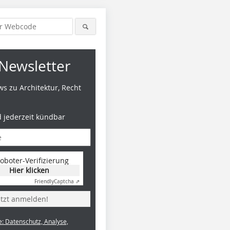
Newsletter
s zu Architektur, Recht
d jederzeit kündbar
oboter-Verifizierung
Hier klicken
Friendly
Captcha ⇗
etzt anmelden!
e: Datenschutz, Analyse,