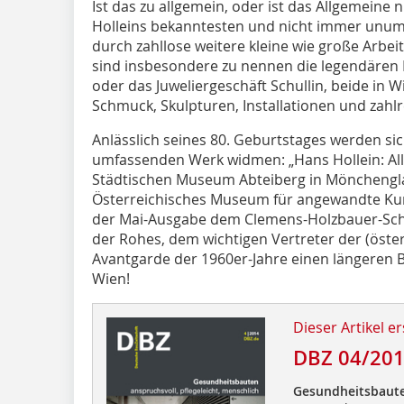
Ist das zu allgemein, oder ist das Allgemeine 
Holleins bekanntesten und nicht immer unum
durch zahllose weitere kleine wie große Arbe
sind insbesondere zu nennen die legendären P
oder das Juweliergeschäft Schullin, beide in 
Schmuck, Skulpturen, Installationen und zahl
Anlässlich seines 80. Geburtstages werden 
umfassenden Werk widmen: „Hans Hollein: Alles
Städtischen Museum Abteiberg in Mönchengla
Österreichisches Museum für angewandte Ku
der Mai-Ausgabe dem Clemens-Holzbauer-Sch
der Rohes, dem wichtigen Vertreter der (öste
Avantgarde der 1960er-Jahre einen längeren
Wien!
Dieser Artikel er
DBZ 04/20
Gesundheitsbaut