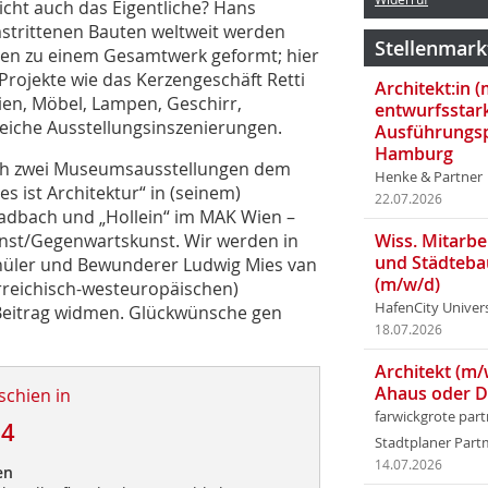
nicht auch das Eigentliche? Hans
strittenen Bauten weltweit werden
Stellenmark
iten zu einem Gesamtwerk geformt; hier
rojekte wie das Kerzengeschäft Retti
Architekt:in 
Wien, Möbel, Lampen, Geschirr,
entwurfsstar
reiche Ausstellungsinszenierungen.
Ausführungsp
Hamburg
sich zwei Museumsausstellungen dem
Henke & Partner
 ist Architektur“ in (seinem)
22.07.2026
dbach und „Hollein“ im MAK Wien –
nst/Gegenwartskunst. Wir werden in
Wiss. Mitarbei
und Städteba
üler und Bewunderer Ludwig Mies van
(m/w/d)
rreichisch-westeuropäischen)
HafenCity Univer
 Beitrag widmen. Glückwünsche gen
18.07.2026
Architekt (m/
Ahaus oder 
schien in
farwickgrote par
14
Stadtplaner Par
14.07.2026
en