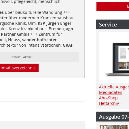
hsvoll, pflegeleicht, menschlich
ges
über baukulturelle Wandlung +++
hter
über modernen Krankenhausbau
gische Klinik, Ulm,
KSP Jürgen Engel
Service
otes Kreuz Krankenhaus, Bremen,
agn
& Partner GmbH
+++ Zentrum für
eit, Neuss,
sander.hofrichter
chitektur von Intensivstationen,
GRAFT
Ressort: Aktuell
Inhaltsverzeichnis
Aktuelle Ausga
Mediadaten
Abo-Shop
Heftarchiv
Ausgabe 07