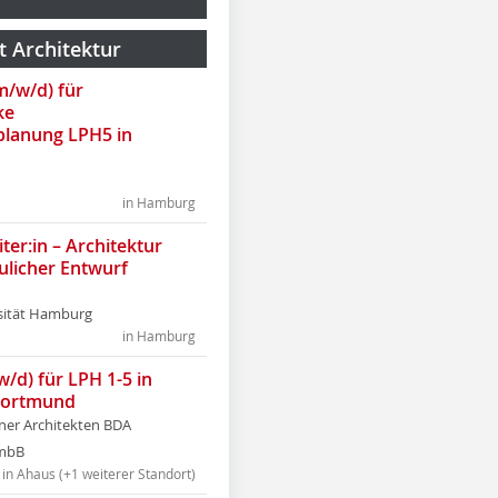
t Architektur
(m/w/d) für
ke
lanung LPH5 in
in Hamburg
ter:in – Architektur
ulicher Entwurf
sität Hamburg
in Hamburg
w/d) für LPH 1-5 in
Dortmund
tner Architekten BDA
tmbB
in Ahaus (+1 weiterer Standort)