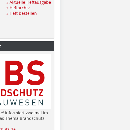
» Aktuelle Heftausgabe
» Heftarchiv
» Heft bestellen
z
z“ informiert zweimal im
das Thema Brandschutz
hutz.de