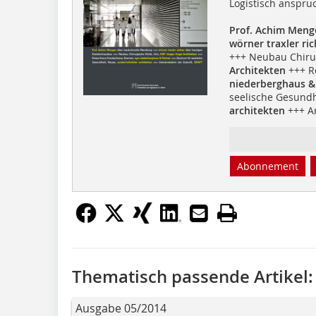
Logistisch anspruc
Prof. Achim Men
wörner traxler ric
+++ Neubau Chirur
Architekten
+++ R
niederberghaus 
seelische Gesundh
architekten
+++ Ar
Abonnement
Thematisch passende Artikel:
Ausgabe 05/2014