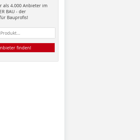
 als 4.000 Anbieter im
R BAU - der
ür Bauprofis!
nbieter finden!