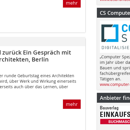
mehr
CS Computer
d zurück Ein Gespräch mit
„Computer Spez
chitekten, Berlin
im Jahr über d
Bauen und spri
fachübergreife
er runde Geburtstag eines Architekten
Tätigen an.
rd, über Werk und Wirkung einerseits
www.computer-
erseits auch über das Lernen, über
Anbieter fi
mehr