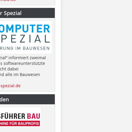
 Spezial
ial“ informiert zweimal
as softwareunterstützte
cht dabei
nd alle im Bauwesen
spezial.de
nden