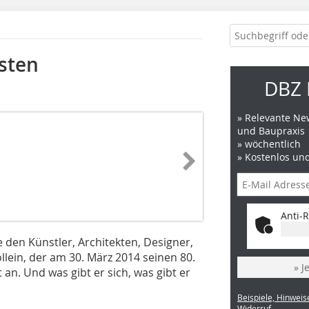
sten
DBZ 
» Relevante New
und Baupraxis
» wöchentlich
» Kostenlos un
Anti-R
e den Künstler, Architekten, Designer,
ein, der am 30. März 2014 seinen 80.
» J
 an. Und was gibt er sich, was gibt er
Beispiele, Hinweis
Widerruf