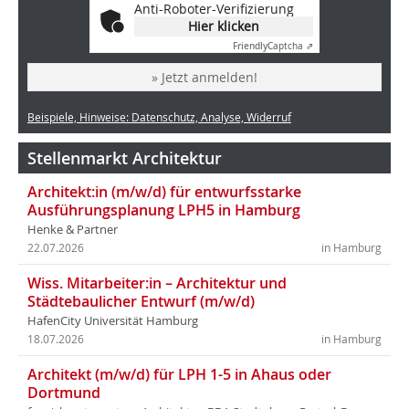
Anti-Roboter-Verifizierung
Hier klicken
Friendly
Captcha ⇗
» Jetzt anmelden!
Beispiele, Hinweise: Datenschutz, Analyse, Widerruf
Stellenmarkt Architektur
Architekt:in (m/w/d) für entwurfsstarke
Ausführungsplanung LPH5 in Hamburg
Henke & Partner
22.07.2026
in Hamburg
Wiss. Mitarbeiter:in – Architektur und
Städtebaulicher Entwurf (m/w/d)
HafenCity Universität Hamburg
18.07.2026
in Hamburg
Architekt (m/w/d) für LPH 1-5 in Ahaus oder
Dortmund