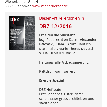
Wienerberger GmbH
30659 Hannover,
www.wienerberger.de
Dieser Artikel erschien in
DBZ 12/2016
Erhalten die Substanz
ksg
, Robbrecht en Daem,
Alexander
Palowski,
51N4E
, Arnke Häntsch
Mattmüller,
Marie-Theres Deutsch
,
STEIN HEMMES WIRTZ
Haftungsfalle
Altbausanierung
Kaltdach
warmsaniert
Energie Spezial
DBZ Heftpate
Prof. Johannes Kister, kister
scheithauer gross architekten und
stadtplaner