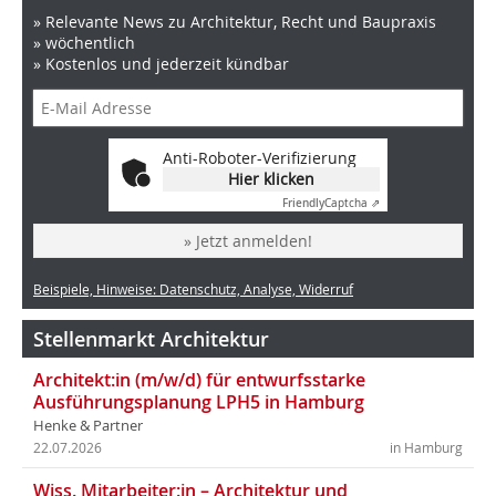
» Relevante News zu Architektur, Recht und Baupraxis
» wöchentlich
» Kostenlos und jederzeit kündbar
Anti-Roboter-Verifizierung
Hier klicken
Friendly
Captcha ⇗
» Jetzt anmelden!
Beispiele, Hinweise: Datenschutz, Analyse, Widerruf
Stellenmarkt Architektur
Architekt:in (m/w/d) für entwurfsstarke
Ausführungsplanung LPH5 in Hamburg
Henke & Partner
22.07.2026
in Hamburg
Wiss. Mitarbeiter:in – Architektur und