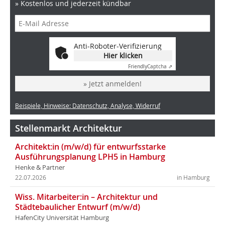
» Kostenlos und jederzeit kündbar
Anti-Roboter-Verifizierung
Hier klicken
Friendly
Captcha ⇗
» Jetzt anmelden!
Beispiele, Hinweise: Datenschutz, Analyse, Widerruf
Stellenmarkt Architektur
Architekt:in (m/w/d) für entwurfsstarke
Ausführungsplanung LPH5 in Hamburg
Henke & Partner
22.07.2026
in Hamburg
Wiss. Mitarbeiter:in – Architektur und
Städtebaulicher Entwurf (m/w/d)
HafenCity Universität Hamburg