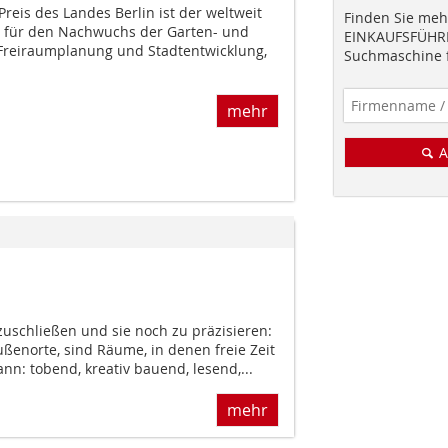
reis des Landes Berlin ist der weltweit
Finden Sie mehr
 für den Nachwuchs der Garten- und
EINKAUFSFÜHRE
 Freiraumplanung und Stadtentwicklung,
Suchmaschine f
mehr
A
zuschließen und sie noch zu präzisieren:
außenorte, sind Räume, in denen freie Zeit
nn: tobend, kreativ bauend, lesend,...
mehr