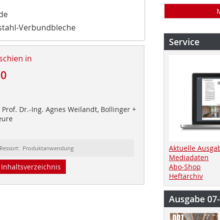
de
stahl-Verbundbleche
Service
schien in
20
Prof. Dr.-Ing. Agnes Weilandt, Bollinger +
eure
Aktuelle Ausga
Ressort: Produktanwendung
Mediadaten
Inhaltsverzeichnis
Abo-Shop
Heftarchiv
Ausgabe 07