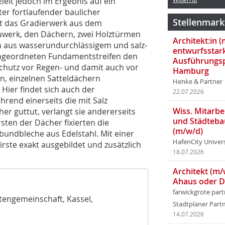
zielt jedoch im Ergebnis auf ein
ter fortlaufender baulicher
Stellenmark
ht das Gradierwerk aus dem
werk, den Dächern, zwei Holztürmen
Architekt:in 
n aus wasserundurchlässigem und salz­
entwurfsstar
angeordneten Fundamentstreifen den
Ausführungsp
Schutz vor Regen- und damit auch vor
Hamburg
en, einzelnen Sattel­dächern
Henke & Partner
ier findet sich auch der
22.07.2026
rend einerseits die mit Salz
Wiss. Mitarbei
r guttut, verlangt sie andererseits
und Städteba
sten der Dächer fixierten die
(m/w/d)
undbleche aus Edelstahl. Mit einer
HafenCity Univer
ste exakt ausgebildet und zusätzlich
18.07.2026
Architekt (m/
Ahaus oder 
farwickgrote par
engemeinschaft, Kassel,
Stadtplaner Par
14.07.2026