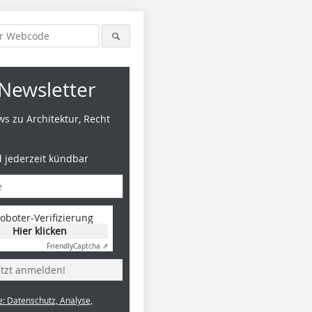
Newsletter
s zu Architektur, Recht
d jederzeit kündbar
oboter-Verifizierung
Hier klicken
Friendly
Captcha ⇗
etzt anmelden!
e: Datenschutz, Analyse,