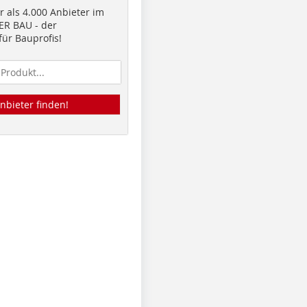
 als 4.000 Anbieter im
R BAU - der
ür Bauprofis!
nbieter finden!