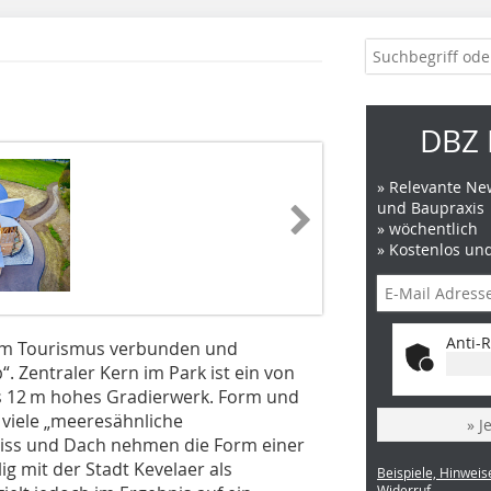
DBZ 
» Relevante New
und Baupraxis
» wöchentlich
» Kostenlos un
Anti-R
l dem Tourismus verbunden und
“. Zentraler Kern im Park ist ein von
s 12 m hohes Gradierwerk. Form und
viele „meeresähnliche
» J
riss und Dach nehmen die Form einer
ig mit der Stadt Kevelaer als
Beispiele, Hinweis
Widerruf