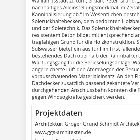
Wallfahrtsstadt zu tun“, erklärt Peter Grund, „
nachhaltiges Alleinstellungsmerkmal im Zeital
Kannibalisierung ab.“ Im Wesentlichen beste
Solerückhaltebecken, dem bedornten Holzbau
und der Soletechnik. Das Solerückhaltebecke
resistentem Beton bildet mit entsprechend 
tragfähigen Grund für die Holzkonstruktion. 
Süßwasser bietet ein aus fünf im First fallend
bestehendes Dach oberhalb der Rähmbalken. H
Wartungsgang für die Berieselungsanlage. Wäh
angereicherte Luft den Atemwegen der Besuche
vorausschauenden Materialeinsatz. An den Fir
Dachdecker zusätzlich passend gekantete Verb
durchgehenden Anschlussbahn konnten die Fir
gegen Windsogkräfte gesichert werden.
Projektdaten
Architektur:
Groger Grund Schmidt Architekt
www.ggs-architekten.de