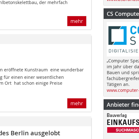
ahlbetonskelettbau, der mehrfach
CS Computer
mehr
„Computer Spez
im Jahr über d
n eröffnete Kunstraum  eine wunderbar
Bauen und spri
 für einen einer wesentlichen
fachübergreife
Ort  hat schon einige Preise
Tätigen an.
www.computer-
mehr
Anbieter fi
des Berlin ausgelobt