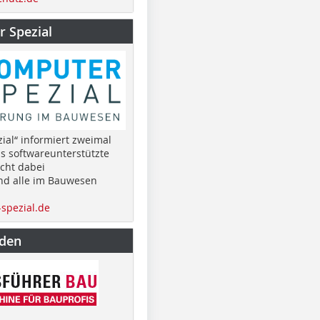
 Spezial
ial“ informiert zweimal
as softwareunterstützte
cht dabei
nd alle im Bauwesen
spezial.de
nden