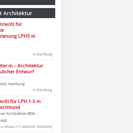
t Architektur
(m/w/d) für
ke
lanung LPH5 in
in Hamburg
ter:in – Architektur
ulicher Entwurf
sität Hamburg
in Hamburg
w/d) für LPH 1-5 in
Dortmund
tner Architekten BDA
tmbB
in Ahaus (+1 weiterer Standort)