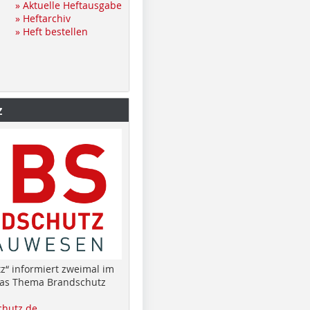
» Aktuelle Heftausgabe
» Heftarchiv
» Heft bestellen
z
z“ informiert zweimal im
das Thema Brandschutz
hutz.de