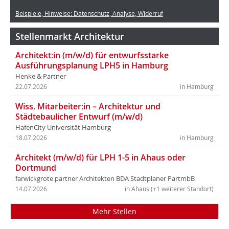
Beispiele, Hinweise: Datenschutz, Analyse, Widerruf
Stellenmarkt Architektur
Architekt:in (m/w/d) für entwurfsstarke
Ausführungsplanung LPH5 in Hamburg
Henke & Partner
22.07.2026
in Hamburg
Wiss. Mitarbeiter:in – Architektur und
Städtebaulicher Entwurf (m/w/d)
HafenCity Universität Hamburg
18.07.2026
in Hamburg
Architekt (m/w/d) für LPH 1-5 in Ahaus oder
Dortmund
farwickgrote partner Architekten BDA Stadtplaner PartmbB
14.07.2026
in Ahaus (+1 weiterer Standort)
Mehr Stellen