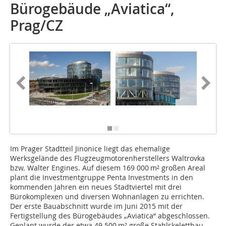
Bürogebäude „Aviatica“,
Prag/CZ
Grafik u
s.r.o.
Im Prager Stadtteil Jinonice liegt das ehemalige
Werksgelände des Flugzeugmotorenherstellers Waltrovka
bzw. Walter Engines. Auf diesem 169 000 m² großen Areal
plant die Investmentgruppe Penta Investments in den
kommenden Jahren ein neues Stadtviertel mit drei
Bürokomplexen und diversen Wohnanlagen zu errichten.
Der erste Bauabschnitt wurde im Juni 2015 mit der
Fertigstellung des Bürogebäudes „Aviatica“ abgeschlossen.
Geplant wurde der etwa 49 500 m² große Stahlskelettbau