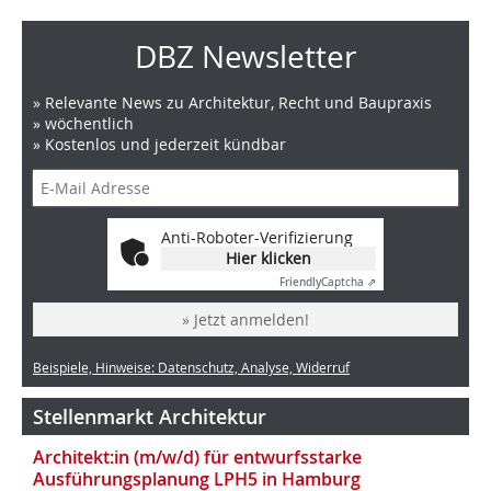
DBZ Newsletter
» Relevante News zu Architektur, Recht und Baupraxis
» wöchentlich
» Kostenlos und jederzeit kündbar
Anti-Roboter-Verifizierung
Hier klicken
Friendly
Captcha ⇗
» Jetzt anmelden!
Beispiele, Hinweise: Datenschutz, Analyse, Widerruf
Stellenmarkt Architektur
Architekt:in (m/w/d) für entwurfsstarke
Ausführungsplanung LPH5 in Hamburg